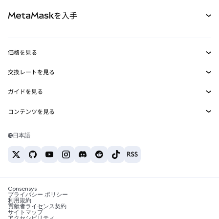
パーペチュアル
新規
カード
ドキュメントを表示
MetaMaskを入手
RWA
mUSD
新規
ダッシュボード
トランザクションシールド
収益化
Smart Accounts Kit
Agent Wallet
新規
価格を見る
埋め込みウォレット
Snaps
ビットコインの価格
交換レートを見る
MetaMask Connect
イーサリアムの価格
報酬
新規
BTC→USD
Solanaの価格
ガイドを見る
Snaps
セキュリティ
ETH→USD
BTCの購入
Shiba Inuの価格
USDT→INR
コンテンツを見る
Web3サービス
サポート
ETHの購入
Pepeの価格
ビットコインウォレット
BTC→USDT
SOLの購入
キャリア
Tetherの価格
Solanaウォレット
日本語
BTC→INR
PEPEの購入
お問い合わせ
USDCの価格
おすすめの暗号資産カード
ETH→USDT
USDTの購入
Chanlinkの価格
おすすめのモバイル暗号資産ウォレット
USDT→PHP
USDCの購入
Polymarketとは？
BTC→EUR
SHIBの購入
Consensys
税制関連ニュース
プライバシー ポリシー
利用規約
BNBの購入
貢献者ライセンス契約
暗号資産の購入方法は？
サイトマップ
アクセシビリティ