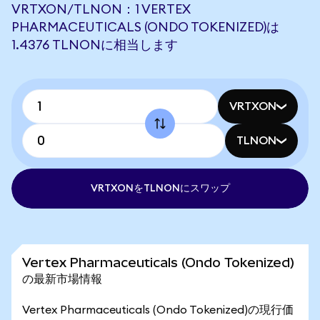
VRTXON/TLNON：1 VERTEX
PHARMACEUTICALS (ONDO TOKENIZED)は
1.4376 TLNONに相当します
VRTXON
TLNON
VRTXONをTLNONにスワップ
Vertex Pharmaceuticals (Ondo Tokenized)
の最新市場情報
Vertex Pharmaceuticals (Ondo Tokenized)の現行価