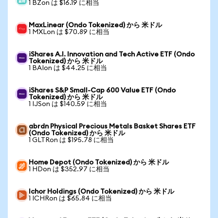
1 BZon は $16.19 に相当
MaxLinear (Ondo Tokenized) から 米ドル
1 MXLon は $70.89 に相当
iShares A.I. Innovation and Tech Active ETF (Ondo
Tokenized) から 米ドル
1 BAIon は $44.25 に相当
iShares S&P Small-Cap 600 Value ETF (Ondo
Tokenized) から 米ドル
1 IJSon は $140.59 に相当
abrdn Physical Precious Metals Basket Shares ETF
(Ondo Tokenized) から 米ドル
1 GLTRon は $195.78 に相当
Home Depot (Ondo Tokenized) から 米ドル
1 HDon は $352.97 に相当
Ichor Holdings (Ondo Tokenized) から 米ドル
1 ICHRon は $65.84 に相当