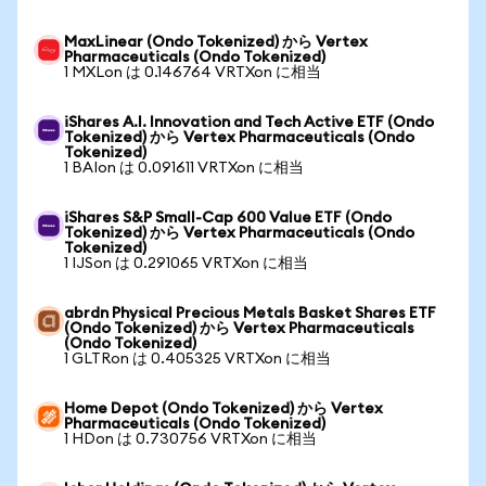
MaxLinear (Ondo Tokenized) から Vertex
Pharmaceuticals (Ondo Tokenized)
1 MXLon は 0.146764 VRTXon に相当
iShares A.I. Innovation and Tech Active ETF (Ondo
Tokenized) から Vertex Pharmaceuticals (Ondo
Tokenized)
1 BAIon は 0.091611 VRTXon に相当
iShares S&P Small-Cap 600 Value ETF (Ondo
Tokenized) から Vertex Pharmaceuticals (Ondo
Tokenized)
1 IJSon は 0.291065 VRTXon に相当
abrdn Physical Precious Metals Basket Shares ETF
(Ondo Tokenized) から Vertex Pharmaceuticals
(Ondo Tokenized)
1 GLTRon は 0.405325 VRTXon に相当
Home Depot (Ondo Tokenized) から Vertex
Pharmaceuticals (Ondo Tokenized)
1 HDon は 0.730756 VRTXon に相当