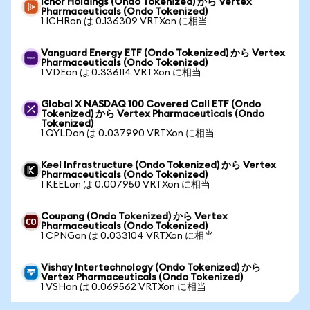
Ichor Holdings (Ondo Tokenized) から Vertex
Pharmaceuticals (Ondo Tokenized)
1 ICHRon は 0.136309 VRTXon に相当
Vanguard Energy ETF (Ondo Tokenized) から Vertex
Pharmaceuticals (Ondo Tokenized)
1 VDEon は 0.336114 VRTXon に相当
Global X NASDAQ 100 Covered Call ETF (Ondo
Tokenized) から Vertex Pharmaceuticals (Ondo
Tokenized)
1 QYLDon は 0.037990 VRTXon に相当
Keel Infrastructure (Ondo Tokenized) から Vertex
Pharmaceuticals (Ondo Tokenized)
1 KEELon は 0.007950 VRTXon に相当
Coupang (Ondo Tokenized) から Vertex
Pharmaceuticals (Ondo Tokenized)
1 CPNGon は 0.033104 VRTXon に相当
Vishay Intertechnology (Ondo Tokenized) から
Vertex Pharmaceuticals (Ondo Tokenized)
1 VSHon は 0.069562 VRTXon に相当