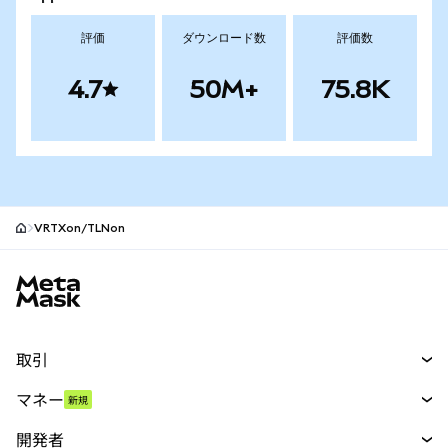
評価
ダウンロード数
評価数
4.7
50M+
75.8K
VRTXon/TLNon
MetaMaskサイトフッター
取引
スワップ
マネー
新規
予測
新規
購入
開発者