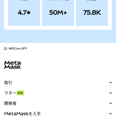
4.7
50M+
75.8K
WDCon/JPY
MetaMaskサイトフッター
取引
スワップ
マネー
新規
予測
新規
購入
開発者
パーペチュアル
新規
カード
ドキュメントを表示
MetaMaskを入手
RWA