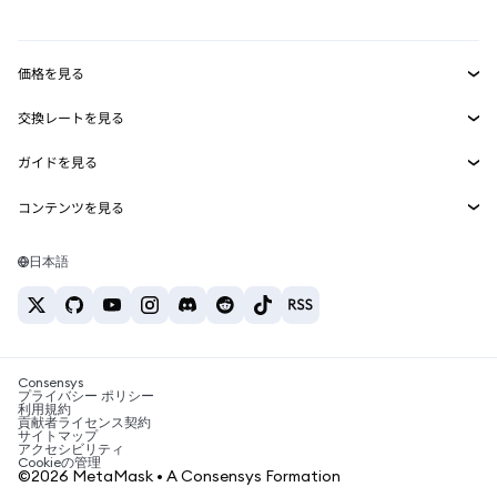
mUSD
新規
ダッシュボード
トランザクションシールド
収益化
Smart Accounts Kit
Agent Wallet
新規
価格を見る
埋め込みウォレット
Snaps
ビットコインの価格
交換レートを見る
MetaMask Connect
イーサリアムの価格
報酬
新規
BTC→USD
Solanaの価格
ガイドを見る
Snaps
セキュリティ
ETH→USD
BTCの購入
Shiba Inuの価格
USDT→INR
コンテンツを見る
Web3サービス
サポート
ETHの購入
Pepeの価格
ビットコインウォレット
BTC→USDT
SOLの購入
キャリア
Tetherの価格
Solanaウォレット
日本語
BTC→INR
PEPEの購入
お問い合わせ
USDCの価格
おすすめの暗号資産カード
ETH→USDT
USDTの購入
Chanlinkの価格
おすすめのモバイル暗号資産ウォレット
USDT→PHP
USDCの購入
Polymarketとは？
BTC→EUR
SHIBの購入
Consensys
税制関連ニュース
プライバシー ポリシー
利用規約
BNBの購入
貢献者ライセンス契約
暗号資産の購入方法は？
サイトマップ
アクセシビリティ
ビットコインを売るには？
Cookieの管理
©2026 MetaMask • A Consensys Formation