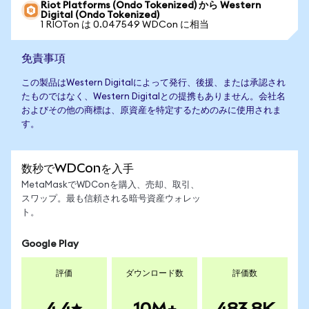
Riot Platforms (Ondo Tokenized) から Western
Digital (Ondo Tokenized)
1 RIOTon は 0.047549 WDCon に相当
免責事項
この製品はWestern Digitalによって発行、後援、または承認され
たものではなく、Western Digitalとの提携もありません。会社名
およびその他の商標は、原資産を特定するためのみに使用されま
す。
数秒でWDConを入手
MetaMaskでWDConを購入、売却、取引、
スワップ。最も信頼される暗号資産ウォレッ
ト。
Google Play
評価
ダウンロード数
評価数
4.4
10M+
483.8K