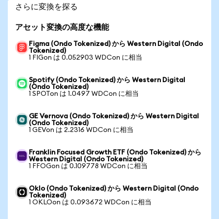
さらに変換を探る
アセット変換の高度な機能
Figma (Ondo Tokenized) から Western Digital (Ondo
Tokenized)
1 FIGon は 0.052903 WDCon に相当
Spotify (Ondo Tokenized) から Western Digital
(Ondo Tokenized)
1 SPOTon は 1.0497 WDCon に相当
GE Vernova (Ondo Tokenized) から Western Digital
(Ondo Tokenized)
1 GEVon は 2.2316 WDCon に相当
Franklin Focused Growth ETF (Ondo Tokenized) から
Western Digital (Ondo Tokenized)
1 FFOGon は 0.109778 WDCon に相当
Oklo (Ondo Tokenized) から Western Digital (Ondo
Tokenized)
1 OKLOon は 0.093672 WDCon に相当