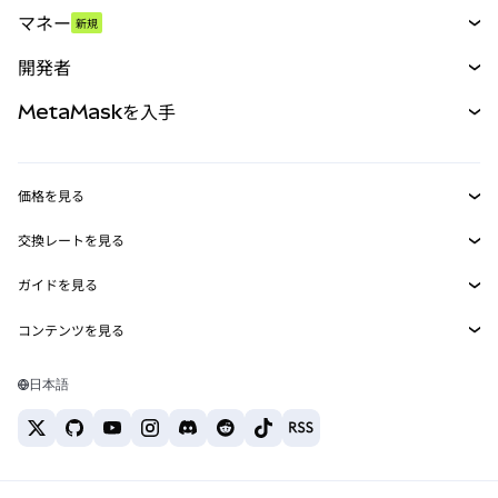
スワップ
マネー
新規
予測
新規
購入
開発者
パーペチュアル
新規
カード
ドキュメントを表示
MetaMaskを入手
RWA
mUSD
新規
ダッシュボード
トランザクションシールド
収益化
Smart Accounts Kit
Agent Wallet
新規
価格を見る
埋め込みウォレット
Snaps
ビットコインの価格
交換レートを見る
MetaMask Connect
イーサリアムの価格
報酬
新規
BTC→USD
Solanaの価格
ガイドを見る
Snaps
セキュリティ
ETH→USD
BTCの購入
Shiba Inuの価格
USDT→INR
コンテンツを見る
Web3サービス
サポート
ETHの購入
Pepeの価格
ビットコインウォレット
BTC→USDT
SOLの購入
キャリア
Tetherの価格
Solanaウォレット
日本語
BTC→INR
PEPEの購入
お問い合わせ
USDCの価格
おすすめの暗号資産カード
ETH→USDT
USDTの購入
Chanlinkの価格
おすすめのモバイル暗号資産ウォレット
USDT→PHP
USDCの購入
Polymarketとは？
BTC→EUR