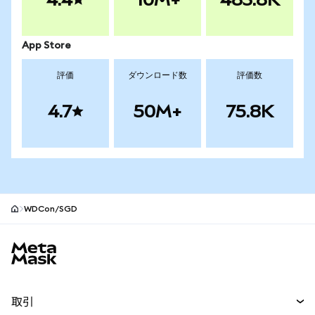
App Store
評価
ダウンロード数
評価数
4.7
50M+
75.8K
WDCon/SGD
MetaMaskサイトフッター
取引