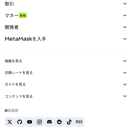
取引
スワップ
マネー
新規
予測
新規
購入
開発者
パーペチュアル
新規
カード
ドキュメントを表示
MetaMaskを入手
RWA
mUSD
新規
ダッシュボード
トランザクションシールド
収益化
Smart Accounts Kit
Agent Wallet
新規
価格を見る
埋め込みウォレット
Snaps
ビットコインの価格
交換レートを見る
MetaMask Connect
イーサリアムの価格
報酬
新規
BTC→USD
Solanaの価格
ガイドを見る
Snaps
セキュリティ
ETH→USD
BTCの購入
Shiba Inuの価格
USDT→INR
コンテンツを見る
Web3サービス
サポート
ETHの購入
Pepeの価格
ビットコインウォレット
BTC→USDT
SOLの購入
キャリア
Tetherの価格
Solanaウォレット
日本語
BTC→INR
PEPEの購入
お問い合わせ
USDCの価格
おすすめの暗号資産カード
ETH→USDT
USDTの購入
Chanlinkの価格
おすすめのモバイル暗号資産ウォレット
USDT→PHP