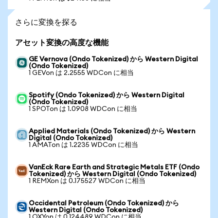
さらに変換を探る
アセット変換の高度な機能
GE Vernova (Ondo Tokenized) から Western Digital
(Ondo Tokenized)
1 GEVon は 2.2555 WDCon に相当
Spotify (Ondo Tokenized) から Western Digital
(Ondo Tokenized)
1 SPOTon は 1.0908 WDCon に相当
Applied Materials (Ondo Tokenized) から Western
Digital (Ondo Tokenized)
1 AMATon は 1.2235 WDCon に相当
VanEck Rare Earth and Strategic Metals ETF (Ondo
Tokenized) から Western Digital (Ondo Tokenized)
1 REMXon は 0.175527 WDCon に相当
Occidental Petroleum (Ondo Tokenized) から
Western Digital (Ondo Tokenized)
1 OXYon は 0.124489 WDCon に相当