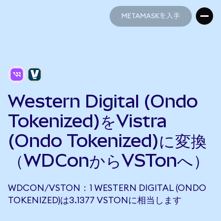
METAMASKを入手
METAMASKを入手
Western Digital (Ondo
Tokenized)をVistra
(Ondo Tokenized)に変換
（WDConからVSTonへ）
WDCON/VSTON：1 WESTERN DIGITAL (ONDO
TOKENIZED)は3.1377 VSTONに相当します