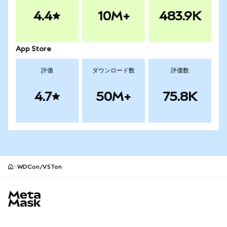
4.4
10M+
483.9K
App Store
評価
ダウンロード数
評価数
4.7
50M+
75.8K
WDCon/VSTon
MetaMaskサイトフッター