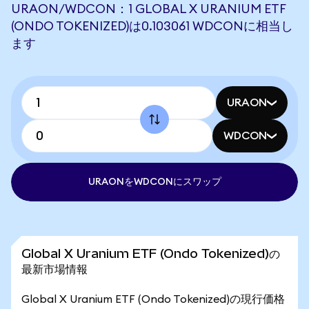
URAON/WDCON：1 GLOBAL X URANIUM ETF
(ONDO TOKENIZED)は0.103061 WDCONに相当し
ます
URAON
WDCON
URAONをWDCONにスワップ
Global X Uranium ETF (Ondo Tokenized)の
最新市場情報
Global X Uranium ETF (Ondo Tokenized)の現行価格