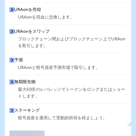
URAonを売却
URAonを現金に交換します。
URAonをスワップ
ブロックチェーン間およびブロックチェーン上でURAon
を取引します。
予測
URAonと暗号資産予測市場で取引します。
無期限先物
最大50倍のレバレッジでトークンをロングまたはショー
トします。
ステーキング
暗号資産を運用して受動的所得を得ましょう。
取引