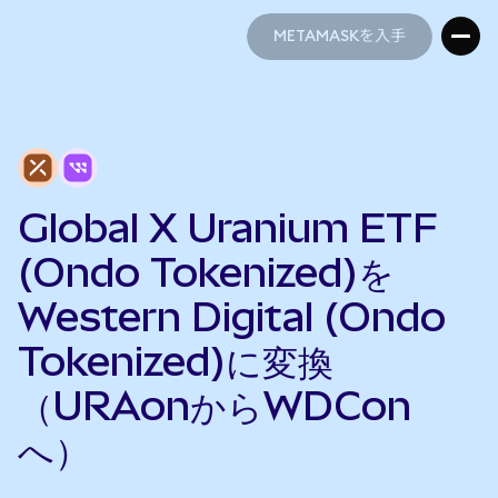
METAMASKを入手
METAMASKを入手
Global X Uranium ETF
(Ondo Tokenized)を
Western Digital (Ondo
Tokenized)に変換
（URAonからWDCon
へ）