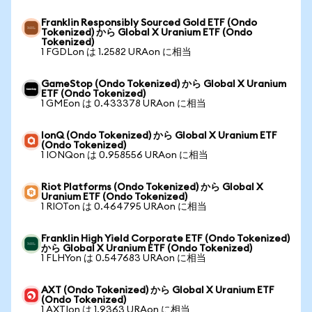
Franklin Responsibly Sourced Gold ETF (Ondo
Tokenized) から Global X Uranium ETF (Ondo
Tokenized)
1 FGDLon は 1.2582 URAon に相当
GameStop (Ondo Tokenized) から Global X Uranium
ETF (Ondo Tokenized)
1 GMEon は 0.433378 URAon に相当
IonQ (Ondo Tokenized) から Global X Uranium ETF
(Ondo Tokenized)
1 IONQon は 0.958556 URAon に相当
Riot Platforms (Ondo Tokenized) から Global X
Uranium ETF (Ondo Tokenized)
1 RIOTon は 0.464795 URAon に相当
Franklin High Yield Corporate ETF (Ondo Tokenized)
から Global X Uranium ETF (Ondo Tokenized)
1 FLHYon は 0.547683 URAon に相当
AXT (Ondo Tokenized) から Global X Uranium ETF
(Ondo Tokenized)
1 AXTIon は 1.9363 URAon に相当