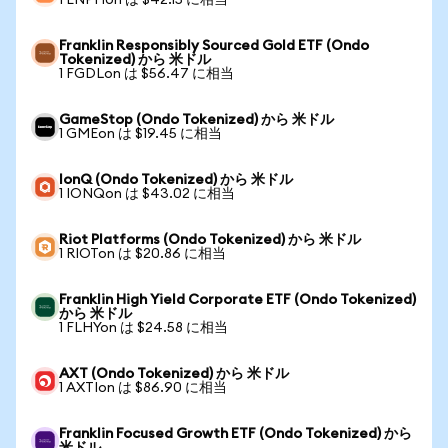
1 ENPHon は $42.15 に相当
Franklin Responsibly Sourced Gold ETF (Ondo
Tokenized) から 米ドル
1 FGDLon は $56.47 に相当
GameStop (Ondo Tokenized) から 米ドル
1 GMEon は $19.45 に相当
IonQ (Ondo Tokenized) から 米ドル
1 IONQon は $43.02 に相当
Riot Platforms (Ondo Tokenized) から 米ドル
1 RIOTon は $20.86 に相当
Franklin High Yield Corporate ETF (Ondo Tokenized)
から 米ドル
1 FLHYon は $24.58 に相当
AXT (Ondo Tokenized) から 米ドル
1 AXTIon は $86.90 に相当
Franklin Focused Growth ETF (Ondo Tokenized) から