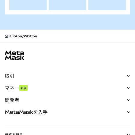
URAon/WDCon
MetaMaskサイトフッター
取引
スワップ
マネー
新規
予測
新規
購入
開発者
パーペチュアル
新規
カード
ドキュメントを表示
MetaMaskを入手
RWA
mUSD
新規
ダッシュボード
トランザクションシールド
収益化
Smart Accounts Kit
Agent Wallet
新規
価格を見る