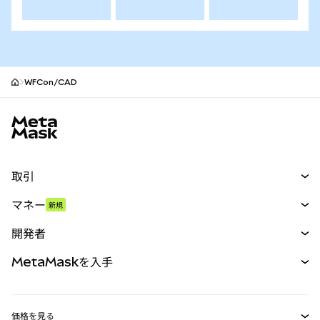
WFCon/CAD
MetaMaskサイトフッター
取引
スワップ
マネー
新規
予測
新規
購入
開発者
パーペチュアル
新規
カード
ドキュメントを表示
MetaMaskを入手
RWA
mUSD
新規
ダッシュボード
トランザクションシールド
収益化
Smart Accounts Kit
Agent Wallet
新規
価格を見る