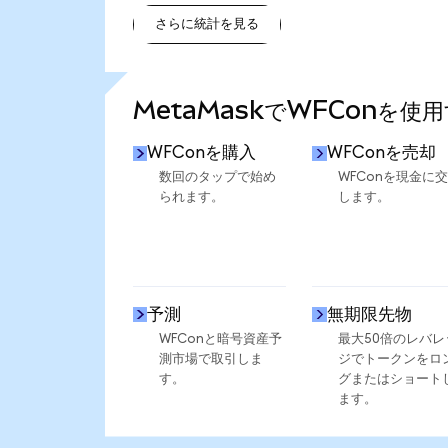
さらに統計を見る
さらに統計を見る
MetaMaskでWFConを使
WFConを購入
WFConを売却
数回のタップで始め
WFConを現金に
られます。
します。
予測
無期限先物
WFConと暗号資産予
最大50倍のレバレ
測市場で取引しま
ジでトークンをロ
す。
グまたはショート
ます。