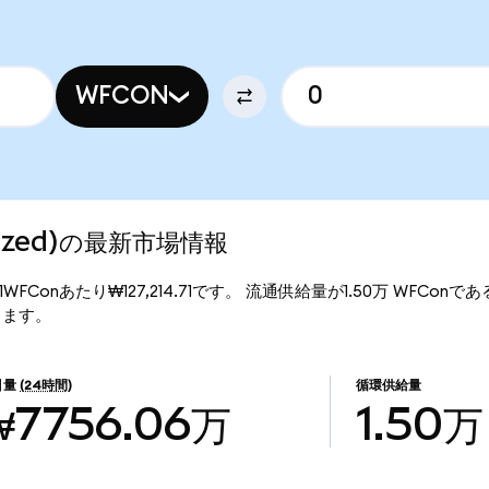
WFCON
enized)の最新市場情報
格は、1WFConあたり₩127,214.71です。 流通供給量が1.50万 WFConである
なります。
引量
(24時間)
循環供給量
₩7756.06万
1.50万