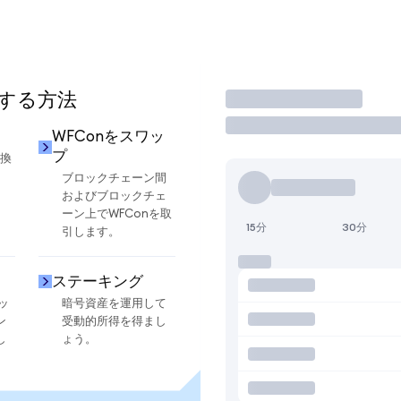
用する方法
取引
WFConをスワッ
プ
交換
ブロックチェーン間
およびブロックチェ
ーン上でWFConを取
15分
30分
引します。
ステーキング
ッ
暗号資産を運用して
ン
受動的所得を得まし
し
ょう。