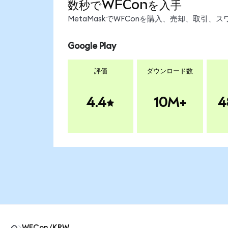
数秒でWFConを入手
MetaMaskでWFConを購入、売却、取引
Google Play
評価
ダウンロード数
4.4
10M+
4
WFCon/KRW