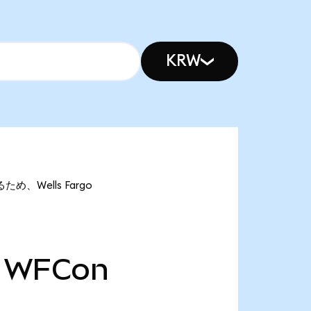
KRW
ため、Wells Fargo
WFCon