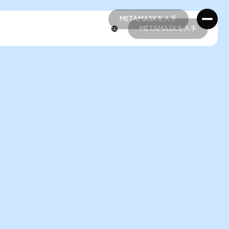
METAMASKを入手
METAMASKを入手
METAMASKを入手
METAMASKを入手