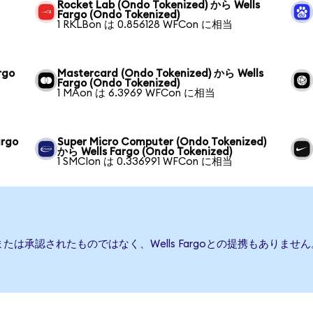
Rocket Lab (Ondo Tokenized) から Wells
Fargo (Ondo Tokenized)
1 RKLBon は 0.856128 WFCon に相当
rgo
Mastercard (Ondo Tokenized) から Wells
Fargo (Ondo Tokenized)
1 MAon は 6.3969 WFCon に相当
argo
Super Micro Computer (Ondo Tokenized)
から Wells Fargo (Ondo Tokenized)
1 SMCIon は 0.336991 WFCon に相当
援、または承認されたものではなく、Wells Fargoとの提携もあ