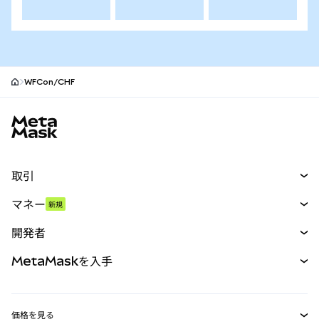
WFCon/CHF
MetaMaskサイトフッター
取引
スワップ
マネー
新規
予測
新規
購入
開発者
パーペチュアル
新規
カード
ドキュメントを表示
MetaMaskを入手
RWA
mUSD
新規
ダッシュボード
トランザクションシールド
収益化
Smart Accounts Kit
Agent Wallet
新規
価格を見る