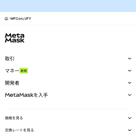
WFCon/JPY
MetaMaskサイトフッター
取引
スワップ
マネー
新規
予測
新規
購入
開発者
パーペチュアル
新規
カード
ドキュメントを表示
MetaMaskを入手
RWA
mUSD
新規
ダッシュボード
トランザクションシールド
収益化
Smart Accounts Kit
Agent Wallet
新規
価格を見る
埋め込みウォレット
Snaps
ビットコインの価格
交換レートを見る
MetaMask Connect
イーサリアムの価格
報酬
新規
BTC→USD