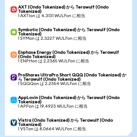
AXT (Ondo Tokenized) から Terawulf (Ondo
Tokenized)
1 AXTIon は 4.3131 WULFon に相当
Symbotic (Ondo Tokenized) から Terawulf (Ondo
Tokenized)
1 SYMon は 2.3227 WULFon に相当
Enphase Energy (Ondo Tokenized) から Terawulf
(Ondo Tokenized)
1 ENPHon は 2.2365 WULFon に相当
ProShares UltraPro Short QQQ (Ondo Tokenized) か
ら Terawulf (Ondo Tokenized)
1 SQQQon は 2.2354 WULFon に相当
AppLovin (Ondo Tokenized) から Terawulf (Ondo
Tokenized)
1 APPon は 19.4923 WULFon に相当
Vistra (Ondo Tokenized) から Terawulf (Ondo
Tokenized)
1 VSTon は 8.0664 WULFon に相当