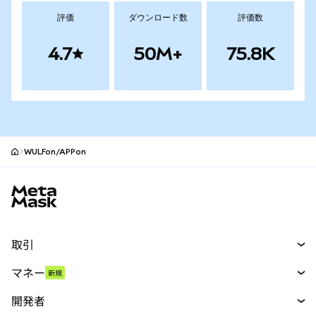
評価
ダウンロード数
評価数
4.7
50M+
75.8K
WULFon/APPon
MetaMaskサイトフッター
取引
スワップ
マネー
新規
予測
新規
購入
開発者
パーペチュアル
新規
カード
ドキュメントを表示