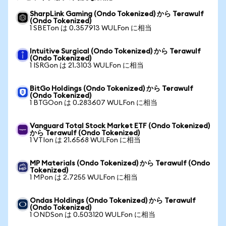
SharpLink Gaming (Ondo Tokenized) から Terawulf
(Ondo Tokenized)
1 SBETon は 0.357913 WULFon に相当
Intuitive Surgical (Ondo Tokenized) から Terawulf
(Ondo Tokenized)
1 ISRGon は 21.3103 WULFon に相当
BitGo Holdings (Ondo Tokenized) から Terawulf
(Ondo Tokenized)
1 BTGOon は 0.283607 WULFon に相当
Vanguard Total Stock Market ETF (Ondo Tokenized)
から Terawulf (Ondo Tokenized)
1 VTIon は 21.6568 WULFon に相当
MP Materials (Ondo Tokenized) から Terawulf (Ondo
Tokenized)
1 MPon は 2.7255 WULFon に相当
Ondas Holdings (Ondo Tokenized) から Terawulf
(Ondo Tokenized)
1 ONDSon は 0.503120 WULFon に相当