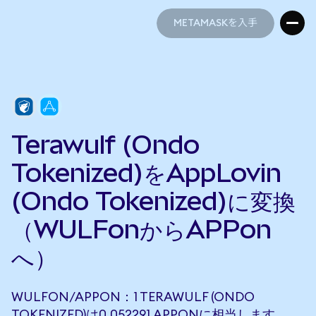
METAMASKを入手
METAMASKを入手
Terawulf (Ondo
Tokenized)をAppLovin
(Ondo Tokenized)に変換
（WULFonからAPPon
へ）
WULFON/APPON：1 TERAWULF (ONDO
TOKENIZED)は0.052291 APPONに相当します