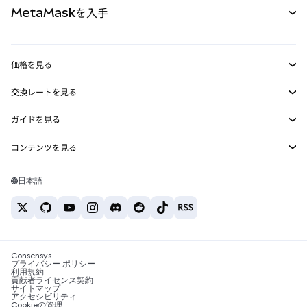
MetaMaskを入手
RWA
mUSD
新規
ダッシュボード
トランザクションシールド
収益化
Smart Accounts Kit
Agent Wallet
新規
価格を見る
埋め込みウォレット
Snaps
ビットコインの価格
交換レートを見る
MetaMask Connect
イーサリアムの価格
報酬
新規
BTC→USD
Solanaの価格
ガイドを見る
Snaps
セキュリティ
ETH→USD
BTCの購入
Shiba Inuの価格
USDT→INR
コンテンツを見る
Web3サービス
サポート
ETHの購入
Pepeの価格
ビットコインウォレット
BTC→USDT
SOLの購入
キャリア
Tetherの価格
Solanaウォレット
日本語
BTC→INR
PEPEの購入
お問い合わせ
USDCの価格
おすすめの暗号資産カード
ETH→USDT
USDTの購入
Chanlinkの価格
おすすめのモバイル暗号資産ウォレット
USDT→PHP
USDCの購入
Polymarketとは？
BTC→EUR
SHIBの購入
Consensys
税制関連ニュース
プライバシー ポリシー
利用規約
BNBの購入
貢献者ライセンス契約
暗号資産の購入方法は？
サイトマップ
アクセシビリティ
ビットコインを売るには？
Cookieの管理