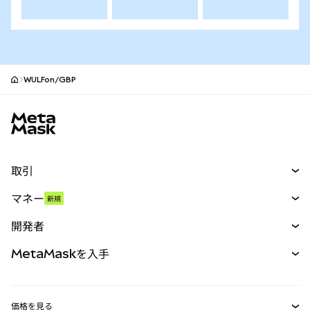
WULFon/GBP
MetaMaskサイトフッター
取引
スワップ
マネー
新規
予測
新規
購入
開発者
パーペチュアル
新規
カード
ドキュメントを表示
MetaMaskを入手
RWA
mUSD
新規
ダッシュボード
トランザクションシールド
収益化
Smart Accounts Kit
Agent Wallet
新規
価格を見る