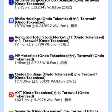
Intuitive Surgical (Ondo Tokenized) から Terawulf
(Ondo Tokenized)
1 ISRGon は 21.2345 WULFon に相当
BitGo Holdings (Ondo Tokenized) から Terawulf
(Ondo Tokenized)
1 BTGOon は 0.282599 WULFon に相当
Vanguard Total Stock Market ETF (Ondo Tokenized)
から Terawulf (Ondo Tokenized)
1 VTIon は 21.5798 WULFon に相当
MP Materials (Ondo Tokenized) から Terawulf (Ondo
Tokenized)
1 MPon は 2.7158 WULFon に相当
Ondas Holdings (Ondo Tokenized) から Terawulf
(Ondo Tokenized)
1 ONDSon は 0.501331 WULFon に相当
AXT (Ondo Tokenized) から Terawulf (Ondo
Tokenized)
1 AXTIon は 4.2978 WULFon に相当
Symbotic (Ondo Tokenized) から Terawulf (Ondo