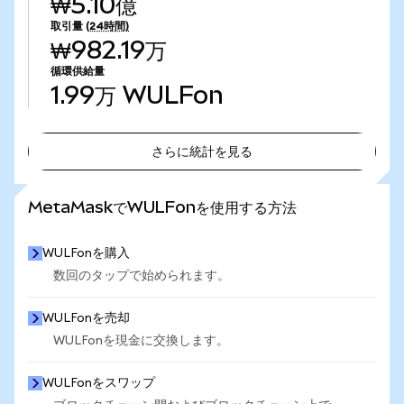
₩5.10億
取引量
(24時間)
₩982.19万
循環供給量
1.99万
WULFon
さらに統計を見る
さらに統計を見る
MetaMaskでWULFonを使用する方法
WULFonを購入
数回のタップで始められます。
WULFonを売却
WULFonを現金に交換します。
WULFonをスワップ