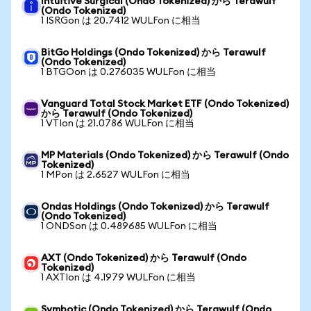
Intuitive Surgical (Ondo Tokenized) から Terawulf
(Ondo Tokenized)
1 ISRGon は 20.7412 WULFon に相当
BitGo Holdings (Ondo Tokenized) から Terawulf
(Ondo Tokenized)
1 BTGOon は 0.276035 WULFon に相当
Vanguard Total Stock Market ETF (Ondo Tokenized)
から Terawulf (Ondo Tokenized)
1 VTIon は 21.0786 WULFon に相当
MP Materials (Ondo Tokenized) から Terawulf (Ondo
Tokenized)
1 MPon は 2.6527 WULFon に相当
Ondas Holdings (Ondo Tokenized) から Terawulf
(Ondo Tokenized)
1 ONDSon は 0.489685 WULFon に相当
AXT (Ondo Tokenized) から Terawulf (Ondo
Tokenized)
1 AXTIon は 4.1979 WULFon に相当
Symbotic (Ondo Tokenized) から Terawulf (Ondo