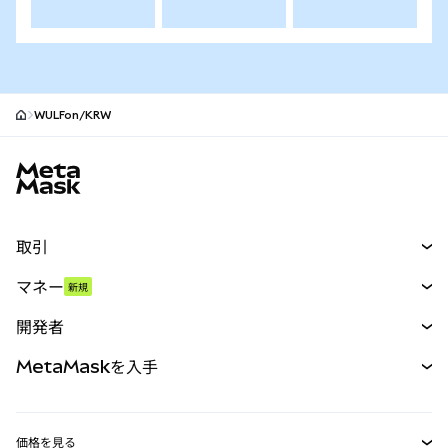
WULFon/KRW
MetaMaskサイトフッター
取引
スワップ
マネー
新規
予測
新規
購入
開発者
パーペチュアル
新規
カード
ドキュメントを表示
MetaMaskを入手
RWA
mUSD
新規
ダッシュボード
トランザクションシールド
収益化
Smart Accounts Kit
Agent Wallet
新規
価格を見る