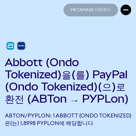
METAMASK 다운로드
METAMASK 다운로드
Abbott (Ondo
Tokenized)을(를) PayPal
(Ondo Tokenized)(으)로
환전 (ABTon → PYPLon)
ABTON/PYPLON: 1 ABBOTT (ONDO TOKENIZED)
은(는) 1.8998 PYPLON에 해당합니다