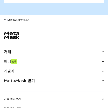
ABTon/PYPLon
MetaMask 사이트 바닥글
거래
스왑
머니
신규
예측 시장
신규
매수
개발자
무기한 선물
신규
카드
문서 보기
MetaMask 받기
실물자산
mUSD
신규
대시보드
Transaction Shield
수익 창출
Smart Accounts Kit
에이전트 지갑
신규
가격 둘러보기
임베디드 지갑
Snaps
비트코인 가격