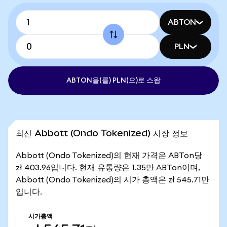
ABTON
PLN
ABTON을(를) PLN(으)로 스왑
최신 Abbott (Ondo Tokenized) 시장 정보
Abbott (Ondo Tokenized)의 현재 가격은 ABTon당
zł 403.96입니다. 현재 유통량은 1.35만 ABTon이며,
Abbott (Ondo Tokenized)의 시가 총액은 zł 545.71만
입니다.
시가총액