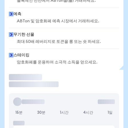
블록체인 전반에서 ABTon을(를) 거래하세요.
예측
ABTon 및 암호화폐 예측 시장에서 거래하세요.
무기한 선물
최대 50배 레버리지로 토큰을 롱 또는 숏 하세요.
스테이킹
암호화폐를 운용하여 소극적 소득을 얻으세요.
거래
15분
30분
1시간
4시간
1일