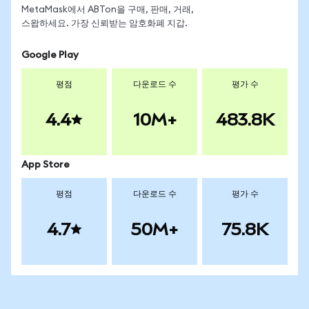
MetaMask에서 ABTon을 구매, 판매, 거래,
스왑하세요. 가장 신뢰받는 암호화폐 지갑.
Google Play
평점
다운로드 수
평가 수
4.4
10M+
483.8K
App Store
평점
다운로드 수
평가 수
4.7
50M+
75.8K