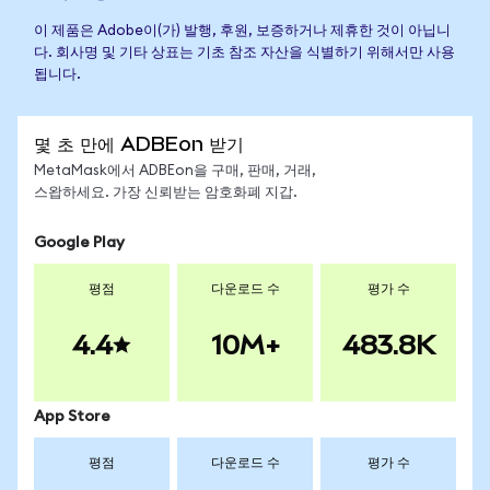
이 제품은 Adobe이(가) 발행, 후원, 보증하거나 제휴한 것이 아닙니
다. 회사명 및 기타 상표는 기초 참조 자산을 식별하기 위해서만 사용
됩니다.
몇 초 만에 ADBEon 받기
MetaMask에서 ADBEon을 구매, 판매, 거래,
스왑하세요. 가장 신뢰받는 암호화폐 지갑.
Google Play
평점
다운로드 수
평가 수
4.4
10M+
483.8K
App Store
평점
다운로드 수
평가 수