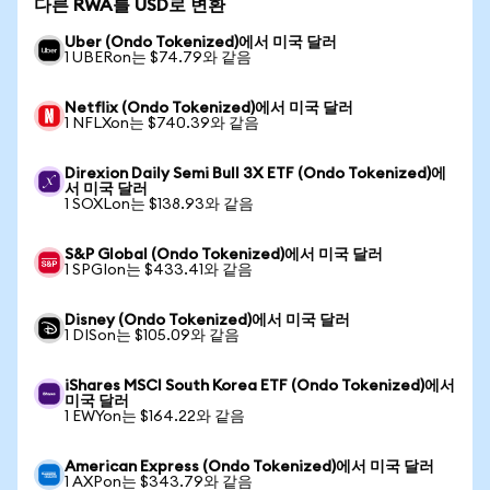
다른 RWA를 USD로 변환
Uber (Ondo Tokenized)에서 미국 달러
1 UBERon는 $74.79와 같음
Netflix (Ondo Tokenized)에서 미국 달러
1 NFLXon는 $740.39와 같음
Direxion Daily Semi Bull 3X ETF (Ondo Tokenized)에
서 미국 달러
1 SOXLon는 $138.93와 같음
S&P Global (Ondo Tokenized)에서 미국 달러
1 SPGIon는 $433.41와 같음
Disney (Ondo Tokenized)에서 미국 달러
1 DISon는 $105.09와 같음
iShares MSCI South Korea ETF (Ondo Tokenized)에서
미국 달러
1 EWYon는 $164.22와 같음
American Express (Ondo Tokenized)에서 미국 달러
1 AXPon는 $343.79와 같음