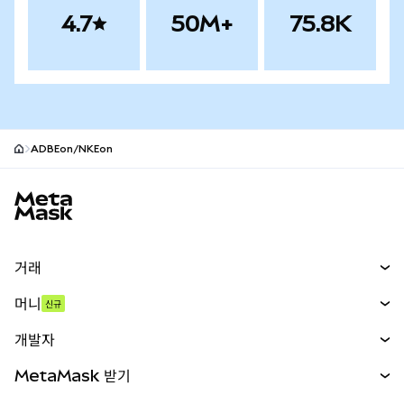
4.7
50M+
75.8K
ADBEon/NKEon
MetaMask 사이트 바닥글
거래
스왑
머니
신규
예측 시장
신규
매수
개발자
무기한 선물
신규
카드
문서 보기
MetaMask 받기
실물자산
mUSD
신규
대시보드
Transaction Shield