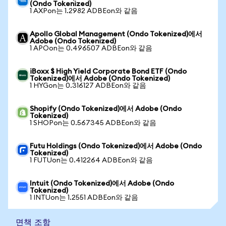
(Ondo Tokenized)
1 AXPon는 1.2982 ADBEon와 같음
Apollo Global Management (Ondo Tokenized)에서
Adobe (Ondo Tokenized)
1 APOon는 0.496507 ADBEon와 같음
iBoxx $ High Yield Corporate Bond ETF (Ondo
Tokenized)에서 Adobe (Ondo Tokenized)
1 HYGon는 0.316127 ADBEon와 같음
Shopify (Ondo Tokenized)에서 Adobe (Ondo
Tokenized)
1 SHOPon는 0.567345 ADBEon와 같음
Futu Holdings (Ondo Tokenized)에서 Adobe (Ondo
Tokenized)
1 FUTUon는 0.412264 ADBEon와 같음
Intuit (Ondo Tokenized)에서 Adobe (Ondo
Tokenized)
1 INTUon는 1.2551 ADBEon와 같음
면책 조항