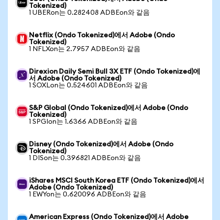
Tokenized)
1 UBERon는 0.282408 ADBEon와 같음
Netflix (Ondo Tokenized)에서 Adobe (Ondo
Tokenized)
1 NFLXon는 2.7957 ADBEon와 같음
Direxion Daily Semi Bull 3X ETF (Ondo Tokenized)에
서 Adobe (Ondo Tokenized)
1 SOXLon는 0.524601 ADBEon와 같음
S&P Global (Ondo Tokenized)에서 Adobe (Ondo
Tokenized)
1 SPGIon는 1.6366 ADBEon와 같음
Disney (Ondo Tokenized)에서 Adobe (Ondo
Tokenized)
1 DISon는 0.396821 ADBEon와 같음
iShares MSCI South Korea ETF (Ondo Tokenized)에서
Adobe (Ondo Tokenized)
1 EWYon는 0.620096 ADBEon와 같음
American Express (Ondo Tokenized)에서 Adobe