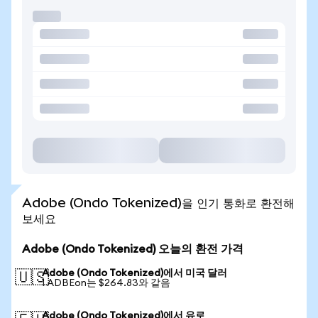
Adobe (Ondo Tokenized)을 인기 통화로 환전해
보세요
Adobe (Ondo Tokenized) 오늘의 환전 가격
Adobe (Ondo Tokenized)에서 미국 달러
🇺🇸
1 ADBEon는 $264.83와 같음
Adobe (Ondo Tokenized)에서 유로