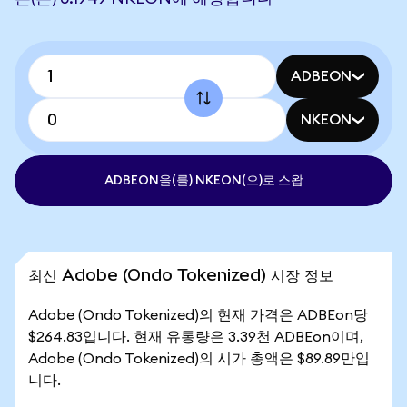
ADBEON
NKEON
ADBEON을(를) NKEON(으)로 스왑
최신 Adobe (Ondo Tokenized) 시장 정보
Adobe (Ondo Tokenized)의 현재 가격은 ADBEon당
$264.83입니다. 현재 유통량은 3.39천 ADBEon이며,
Adobe (Ondo Tokenized)의 시가 총액은 $89.89만입
니다.