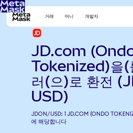
거래
머니
개발자
JD.com (Ond
Tokenized)을
러(으)로 환전 (J
USD)
JDON/USD: 1 JD.COM (ONDO TOKENIZ
에 해당합니다