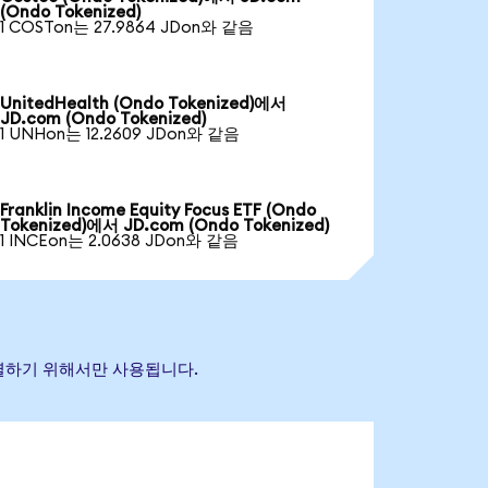
(Ondo Tokenized)
1 COSTon는 27.9864 JDon와 같음
UnitedHealth (Ondo Tokenized)에서
JD.com (Ondo Tokenized)
1 UNHon는 12.2609 JDon와 같음
Franklin Income Equity Focus ETF (Ondo
Tokenized)에서 JD.com (Ondo Tokenized)
1 INCEon는 2.0638 JDon와 같음
식별하기 위해서만 사용됩니다.