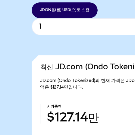
JDON을(를) USD(으)로 스왑
최신 JD.com (Ondo Token
JD.com (Ondo Tokenized)의 현재 가격은 JD
액은 $127.14만입니다.
시가총액
$127.14만