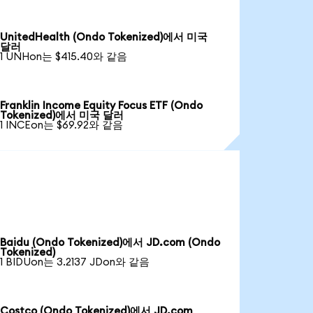
UnitedHealth (Ondo Tokenized)에서 미국
달러
1 UNHon는 $415.40와 같음
Franklin Income Equity Focus ETF (Ondo
Tokenized)에서 미국 달러
1 INCEon는 $69.92와 같음
Baidu (Ondo Tokenized)에서 JD.com (Ondo
Tokenized)
1 BIDUon는 3.2137 JDon와 같음
Costco (Ondo Tokenized)에서 JD.com