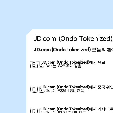
JD.com (Ondo Tokeniz
JD.com (Ondo Tokenized) 오늘의 
JD.com (Ondo Tokenized)에서 유로
🇪🇺
1 JDon는 €29.31와 같음
JD.com (Ondo Tokenized)에서 중국 위
🇨🇳
1 JDon는 ¥228.59와 같음
JD.com (Ondo Tokenized)에서 러시아 
🇷🇺
1 JDon는 ₽2,787.15와 같음