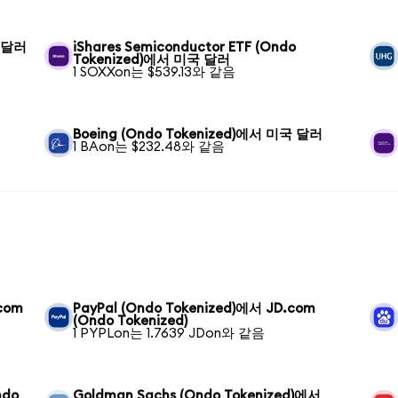
국 달러
iShares Semiconductor ETF (Ondo
Tokenized)에서 미국 달러
1 SOXXon는 $539.13와 같음
Boeing (Ondo Tokenized)에서 미국 달러
1 BAon는 $232.48와 같음
.com
PayPal (Ondo Tokenized)에서 JD.com
(Ondo Tokenized)
1 PYPLon는 1.7639 JDon와 같음
ndo
Goldman Sachs (Ondo Tokenized)에서