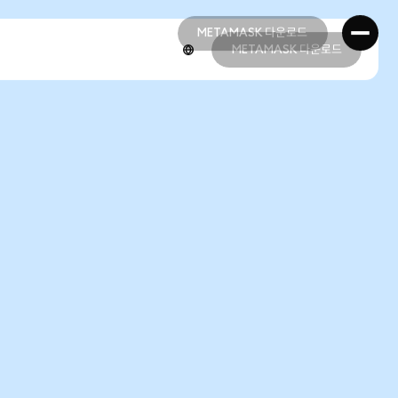
METAMASK 다운로드
METAMASK 다운로드
METAMASK 다운로드
METAMASK 다운로드