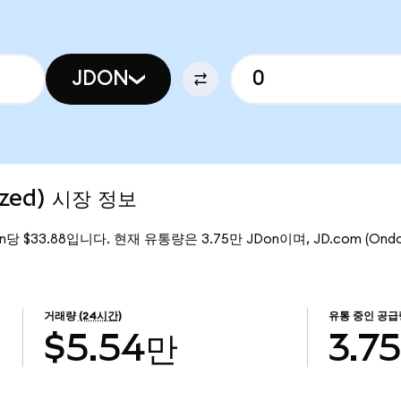
JDON
ized) 시장 정보
on당 $33.88입니다. 현재 유통량은 3.75만 JDon이며, JD.com (Ondo
거래량
(24시간)
유통 중인 공급
$5.54만
3.7