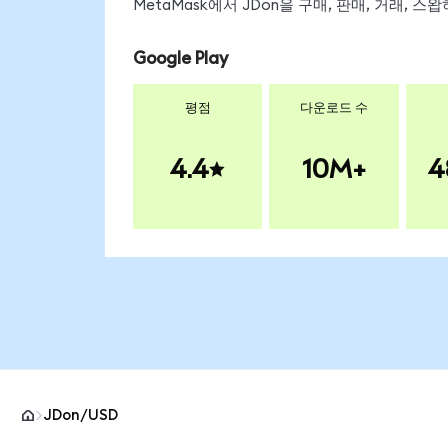
MetaMask에서 JDon을 구매, 판매, 거래, 
Google Play
평점
다운로드 수
4.4
10M+
4
JDon/USD