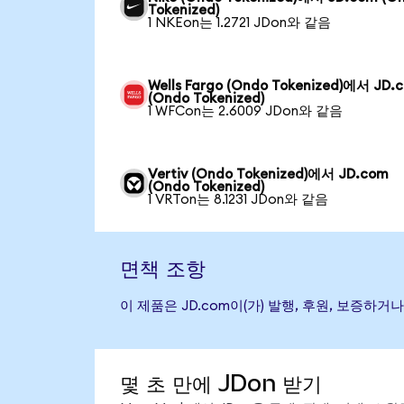
Tokenized)
1 NKEon는 1.2721 JDon와 같음
Wells Fargo (Ondo Tokenized)에서 JD.
(Ondo Tokenized)
1 WFCon는 2.6009 JDon와 같음
Vertiv (Ondo Tokenized)에서 JD.com
(Ondo Tokenized)
1 VRTon는 8.1231 JDon와 같음
면책 조항
이 제품은 JD.com이(가) 발행, 후원, 보증
몇 초 만에 JDon 받기