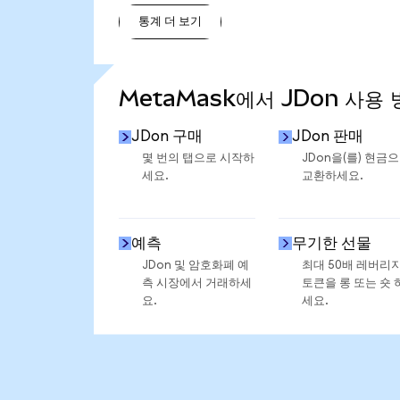
통계 더 보기
통계 더 보기
MetaMask에서 JDon 사용 
JDon 구매
JDon 판매
몇 번의 탭으로 시작하
JDon을(를) 현금
세요.
교환하세요.
예측
무기한 선물
JDon 및 암호화폐 예
최대 50배 레버리
측 시장에서 거래하세
토큰을 롱 또는 숏 
요.
세요.