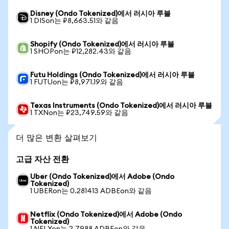
Disney (Ondo Tokenized)에서 러시아 루블
1 DISon는 ₽8,663.51와 같음
Shopify (Ondo Tokenized)에서 러시아 루블
1 SHOPon는 ₽12,282.43와 같음
Futu Holdings (Ondo Tokenized)에서 러시아 루블
1 FUTUon는 ₽8,971.19와 같음
Texas Instruments (Ondo Tokenized)에서 러시아 루블
1 TXNon는 ₽23,749.59와 같음
더 많은 변환 살펴보기
고급 자산 전환
Uber (Ondo Tokenized)에서 Adobe (Ondo
Tokenized)
1 UBERon는 0.281413 ADBEon와 같음
Netflix (Ondo Tokenized)에서 Adobe (Ondo
Tokenized)