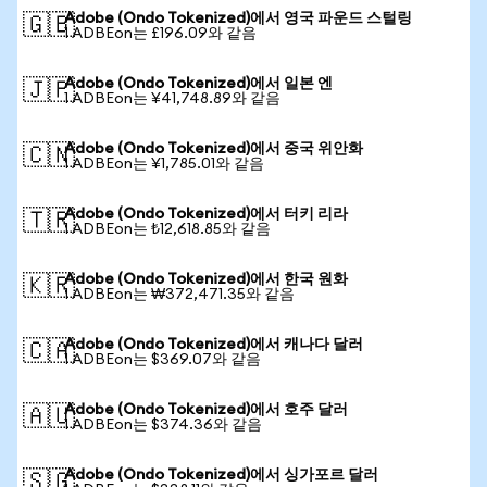
Adobe (Ondo Tokenized)에서 영국 파운드 스털링
🇬🇧
1 ADBEon는 £196.09와 같음
Adobe (Ondo Tokenized)에서 일본 엔
🇯🇵
1 ADBEon는 ¥41,748.89와 같음
Adobe (Ondo Tokenized)에서 중국 위안화
🇨🇳
1 ADBEon는 ¥1,785.01와 같음
Adobe (Ondo Tokenized)에서 터키 리라
🇹🇷
1 ADBEon는 ₺12,618.85와 같음
Adobe (Ondo Tokenized)에서 한국 원화
🇰🇷
1 ADBEon는 ₩372,471.35와 같음
Adobe (Ondo Tokenized)에서 캐나다 달러
🇨🇦
1 ADBEon는 $369.07와 같음
Adobe (Ondo Tokenized)에서 호주 달러
🇦🇺
1 ADBEon는 $374.36와 같음
Adobe (Ondo Tokenized)에서 싱가포르 달러
🇸🇬