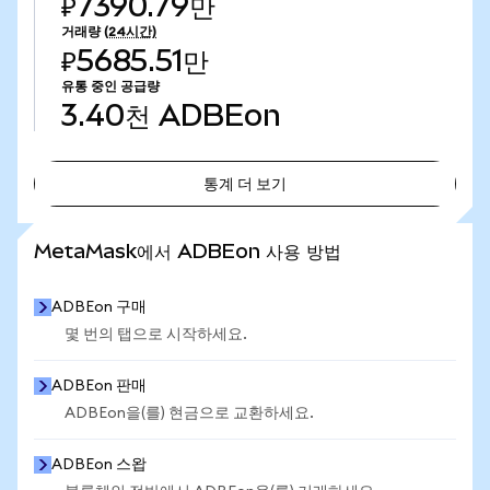
₽7390.79만
거래량
(24시간)
₽5685.51만
유통 중인 공급량
3.40천
ADBEon
통계 더 보기
통계 더 보기
MetaMask에서 ADBEon 사용 방법
ADBEon 구매
몇 번의 탭으로 시작하세요.
ADBEon 판매
ADBEon을(를) 현금으로 교환하세요.
ADBEon 스왑