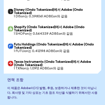
Disney (Ondo Tokenized)에서 Adobe (Ondo
Tokenized)
1 DISon는 0.398061 ADBEon와 같음
Shopify (Ondo Tokenized)에서 Adobe (Ondo
Tokenized)
1 SHOPon는 0.564339 ADBEon와 같음
Futu Holdings (Ondo Tokenized)에서 Adobe (Ondo
Tokenized)
1 FUTUon는 0.412198 ADBEon와 같음
Texas Instruments (Ondo Tokenized)에서 Adobe
(Ondo Tokenized)
1 TXNon는 1.0912 ADBEon와 같음
면책 조항
이 제품은 Adobe이(가) 발행, 후원, 보증하거나 제휴한 것이 아닙니
다. 회사명 및 기타 상표는 기초 참조 자산을 식별하기 위해서만 사용
됩니다.