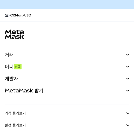
CRMon/USD
MetaMask 사이트 바닥글
거래
스왑
머니
신규
예측 시장
신규
매수
개발자
무기한 선물
신규
카드
문서 보기
MetaMask 받기
실물자산
mUSD
신규
대시보드
Transaction Shield
수익 창출
Smart Accounts Kit
에이전트 지갑
신규
가격 둘러보기
임베디드 지갑
Snaps
비트코인 가격
환전 둘러보기
MetaMask Connect
이더리움 가격
보상
신규
BTC를 USD로 환전