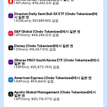
1 NFLXon는 ¥116,652.5와 같음
Direxion Daily Semi Bull 3X ETF (Ondo Tokenized)에
서 일본 엔
1 SOXLon는 ¥21,889.18와 같음
S&P Global (Ondo Tokenized)에서 일본 엔
1 SPGIon는 ¥68,286.12와 같음
Disney (Ondo Tokenized)에서 일본 엔
1 DISon는 ¥16,557.51와 같음
iShares MSCI South Korea ETF (Ondo Tokenized)에서
일본 엔
1 EWYon는 ¥25,873.76와 같음
American Express (Ondo Tokenized)에서 일본 엔
1 AXPon는 ¥54,166와 같음
Apollo Global Management (Ondo Tokenized)에서
일본 엔
1 APOon는 ¥20,716.97와 같음