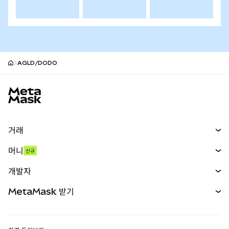
AGLD/DODO
MetaMask 사이트 바닥글
거래
스왑
머니
신규
예측 시장
신규
매수
개발자
무기한 선물
신규
카드
문서 보기
MetaMask 받기
실물자산
mUSD
신규
대시보드
Transaction Shield
수익 창출
Smart Accounts Kit
에이전트 지갑
신규