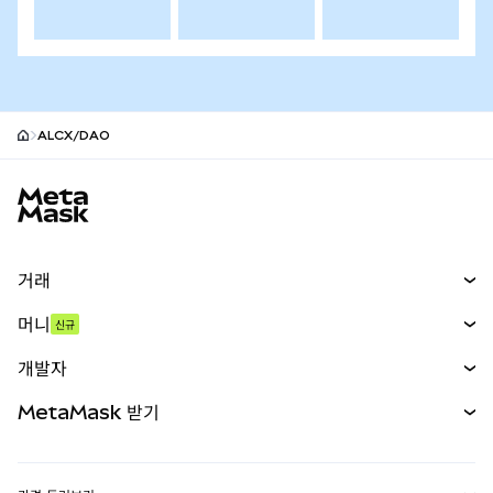
ALCX/DAO
MetaMask 사이트 바닥글
거래
스왑
머니
신규
예측 시장
신규
매수
개발자
무기한 선물
신규
카드
문서 보기
MetaMask 받기
실물자산
mUSD
신규
대시보드
Transaction Shield
수익 창출
Smart Accounts Kit
에이전트 지갑
신규