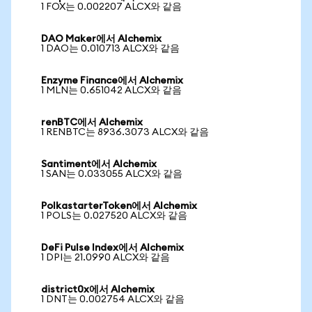
1 FOX는 0.002207 ALCX와 같음
DAO Maker에서 Alchemix
1 DAO는 0.010713 ALCX와 같음
Enzyme Finance에서 Alchemix
1 MLN는 0.651042 ALCX와 같음
renBTC에서 Alchemix
1 RENBTC는 8936.3073 ALCX와 같음
Santiment에서 Alchemix
1 SAN는 0.033055 ALCX와 같음
PolkastarterToken에서 Alchemix
1 POLS는 0.027520 ALCX와 같음
DeFi Pulse Index에서 Alchemix
1 DPI는 21.0990 ALCX와 같음
district0x에서 Alchemix
1 DNT는 0.002754 ALCX와 같음