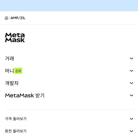
AMP/ZIL
MetaMask 사이트 바닥글
거래
스왑
머니
신규
예측 시장
신규
매수
개발자
무기한 선물
신규
카드
문서 보기
MetaMask 받기
실물자산
mUSD
신규
대시보드
Transaction Shield
수익 창출
Smart Accounts Kit
에이전트 지갑
신규
가격 둘러보기
임베디드 지갑
Snaps
비트코인 가격
환전 둘러보기
MetaMask Connect
이더리움 가격
보상
신규
BTC를 USD로 환전