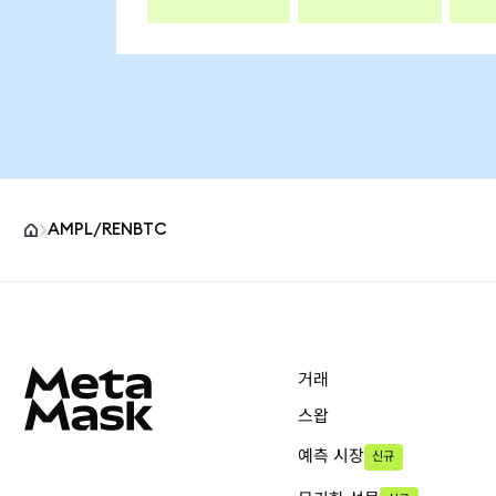
AMPL/RENBTC
MetaMask 사이트 바닥글
거래
스왑
예측 시장
신규