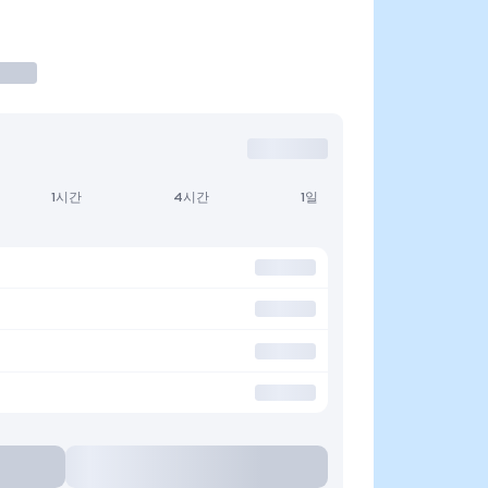
1시간
4시간
1일