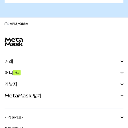
API3/GIGA
MetaMask 사이트 바닥글
거래
스왑
머니
신규
예측 시장
신규
매수
개발자
무기한 선물
신규
카드
문서 보기
MetaMask 받기
실물자산
mUSD
신규
대시보드
Transaction Shield
수익 창출
Smart Accounts Kit
에이전트 지갑
신규
가격 둘러보기
임베디드 지갑
Snaps
비트코인 가격