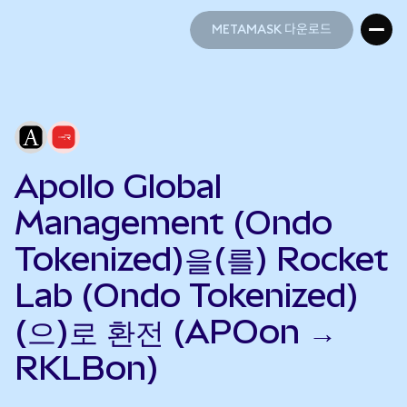
METAMASK 다운로드
METAMASK 다운로드
Apollo Global
Management (Ondo
Tokenized)을(를) Rocket
Lab (Ondo Tokenized)
(으)로 환전 (APOon →
RKLBon)