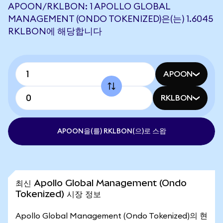
APOON/RKLBON: 1 APOLLO GLOBAL
MANAGEMENT (ONDO TOKENIZED)은(는) 1.6045
RKLBON에 해당합니다
APOON
RKLBON
APOON을(를) RKLBON(으)로 스왑
최신 Apollo Global Management (Ondo
Tokenized) 시장 정보
Apollo Global Management (Ondo Tokenized)의 현