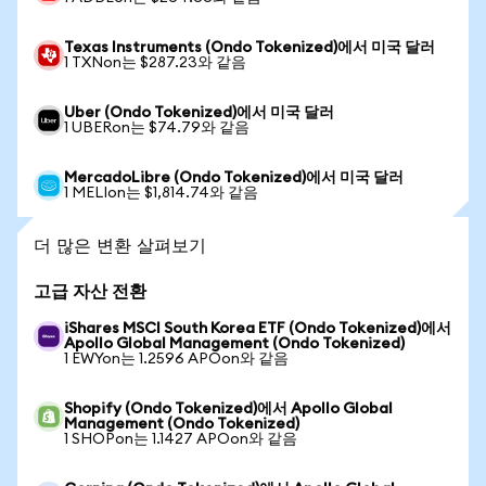
Texas Instruments (Ondo Tokenized)에서 미국 달러
1 TXNon는 $287.23와 같음
Uber (Ondo Tokenized)에서 미국 달러
1 UBERon는 $74.79와 같음
MercadoLibre (Ondo Tokenized)에서 미국 달러
1 MELIon는 $1,814.74와 같음
더 많은 변환 살펴보기
고급 자산 전환
iShares MSCI South Korea ETF (Ondo Tokenized)에서
Apollo Global Management (Ondo Tokenized)
1 EWYon는 1.2596 APOon와 같음
Shopify (Ondo Tokenized)에서 Apollo Global
Management (Ondo Tokenized)
1 SHOPon는 1.1427 APOon와 같음