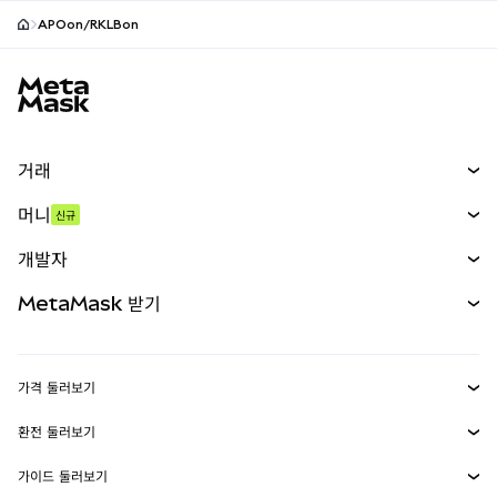
APOon/RKLBon
MetaMask 사이트 바닥글
거래
스왑
머니
신규
예측 시장
신규
매수
개발자
무기한 선물
신규
카드
문서 보기
MetaMask 받기
실물자산
mUSD
신규
대시보드
Transaction Shield
수익 창출
Smart Accounts Kit
에이전트 지갑
신규
가격 둘러보기
임베디드 지갑
Snaps
비트코인 가격
환전 둘러보기
MetaMask Connect
이더리움 가격
보상
신규
BTC를 USD로 환전
솔라나 가격
가이드 둘러보기
Snaps
보안
ETH를 USD로 환전
BTC 매수