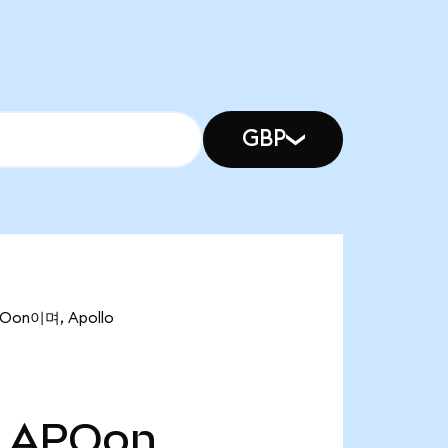
GBP
Oon이며, Apollo
APOon