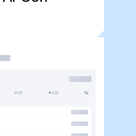
1시간
4시간
1일