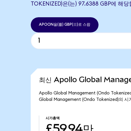
TOKENIZED)은(는) 97.6388 GBP에 
APOON을(를) GBP(으)로 스왑
최신 Apollo Global Manag
Apollo Global Management (Ondo Tok
Global Management (Ondo Tokenized)
시가총액
£59.94만