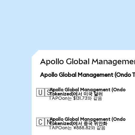
Apollo Global Managem
Apollo Global Management (Ond
Apollo Global Management (Ondo
🇺🇸
Tokenized)에서 미국 달러
1 APOon는 $131.73와 같음
Apollo Global Management (Ondo
🇨🇳
Tokenized)에서 중국 위안화
1 APOon는 ¥888.82와 같음