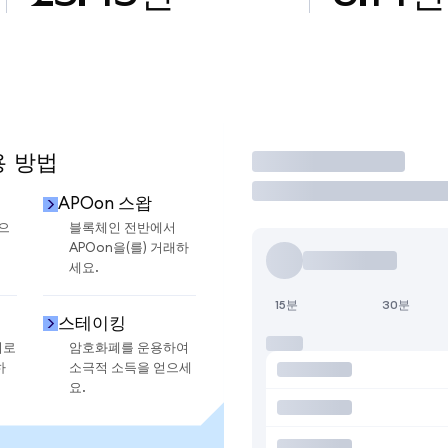
용 방법
거래
APOon 스왑
금으
블록체인 전반에서
APOon을(를) 거래하
세요.
15분
30분
스테이킹
지로
암호화폐를 운용하여
하
소극적 소득을 얻으세
요.