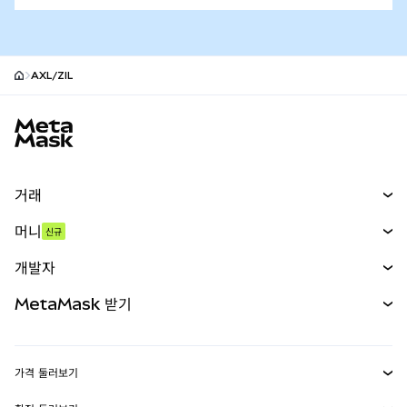
AXL/ZIL
MetaMask 사이트 바닥글
거래
스왑
머니
신규
예측 시장
신규
매수
개발자
무기한 선물
신규
카드
문서 보기
MetaMask 받기
실물자산
mUSD
신규
대시보드
Transaction Shield
수익 창출
Smart Accounts Kit
에이전트 지갑
신규
가격 둘러보기
임베디드 지갑
Snaps
비트코인 가격