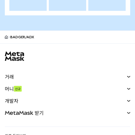
BADGER/ADX
MetaMask 사이트 바닥글
거래
스왑
머니
신규
예측 시장
신규
매수
개발자
무기한 선물
신규
카드
문서 보기
MetaMask 받기
실물자산
mUSD
신규
대시보드
Transaction Shield
수익 창출
Smart Accounts Kit
에이전트 지갑
신규