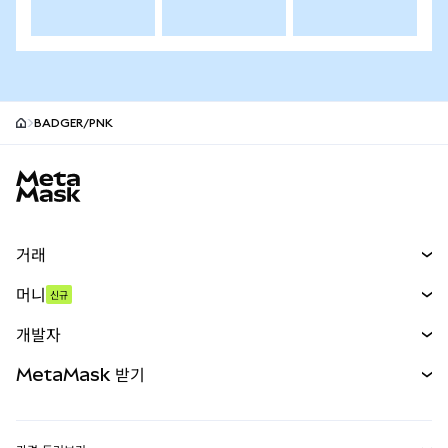
BADGER/PNK
MetaMask 사이트 바닥글
거래
스왑
머니
신규
예측 시장
신규
매수
개발자
무기한 선물
신규
카드
문서 보기
MetaMask 받기
실물자산
mUSD
신규
대시보드
Transaction Shield
수익 창출
Smart Accounts Kit
에이전트 지갑
신규