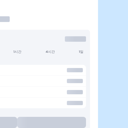
1시간
4시간
1일