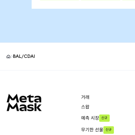
BAL/CDAI
MetaMask 사이트 바닥글
거래
스왑
예측 시장
신규
무기한 선물
신규