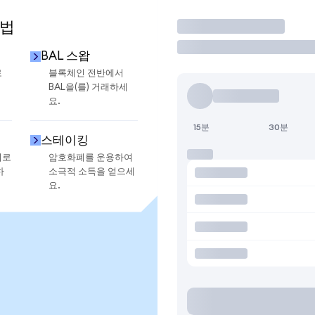
방법
거래
BAL 스왑
로
블록체인 전반에서
BAL을(를) 거래하세
요.
15분
30분
스테이킹
지로
암호화폐를 운용하여
하
소극적 소득을 얻으세
요.