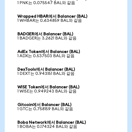
1 PNK는 0.075547 BAL와 같음
Wrapped HBAR에서 Balancer (BAL)
1 WHBAR는 0.634859 BAL와 같음
BADGER에서 Balancer (BAL)
1 BADGER는 3.2621 BAL와 같음
AdEx Token에서 Balancer (BAL)
1 ADX는 0.537503 BAL와 같음
DexTools에서 Balancer (BAL)
1 DEXT는 0.943151 BAL와 같음
WISE Token에서 Balancer (BAL)
1 WISE는 0.949243 BAL와 같음
Gitcoin에서 Balancer (BAL)
1 GTC는 0.758159 BAL와 같음
Boba Network에서 Balancer (BAL)
1 BOBA는 0.174324 BAL와 같음