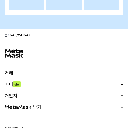
BAL/WHBAR
MetaMask 사이트 바닥글
거래
스왑
머니
신규
예측 시장
신규
매수
개발자
무기한 선물
신규
카드
문서 보기
MetaMask 받기
실물자산
mUSD
신규
대시보드
Transaction Shield
수익 창출
Smart Accounts Kit
에이전트 지갑
신규