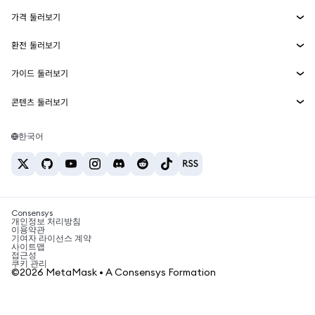
Smart Accounts Kit
에이전트 지갑
신규
가격 둘러보기
임베디드 지갑
Snaps
비트코인 가격
환전 둘러보기
MetaMask Connect
이더리움 가격
보상
신규
BTC를 USD로 환전
솔라나 가격
가이드 둘러보기
Snaps
보안
ETH를 USD로 환전
BTC 매수
시바이누 가격
USDT를 INR로 환전
콘텐츠 둘러보기
웹3 서비스
고객 지원
ETH 매수
페페 가격
비트코인 지갑
BTC를 USDT로 환전
SOL 매수
채용
테더 가격
솔라나 지갑
한국어
BTC를 INR로 환전
PEPE 매수
연락처
USDC 가격
최고의 암호화폐 카드
ETH를 USDT로 환전
USDT 매수
체인링크 가격
최고의 모바일 암호화폐 지갑
USDT를 PHP로 환전
USDC 매수
Polymarket이란?
BTC를 EUR로 환전
SHIB 매수
Consensys
암호화폐 세금 뉴스
개인정보 처리방침
이용약관
BNB 매수
기여자 라이선스 계약
암호화폐 매수 방법
사이트맵
접근성
비트코인 매도 방법
쿠키 관리
©2026 MetaMask • A Consensys Formation