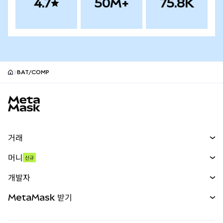
4.7
50M+
75.8K
BAT/COMP
MetaMask 사이트 바닥글
거래
스왑
머니
신규
예측 시장
신규
매수
개발자
무기한 선물
신규
카드
문서 보기
MetaMask 받기
실물자산
mUSD
신규
대시보드
Transaction Shield
수익 창출