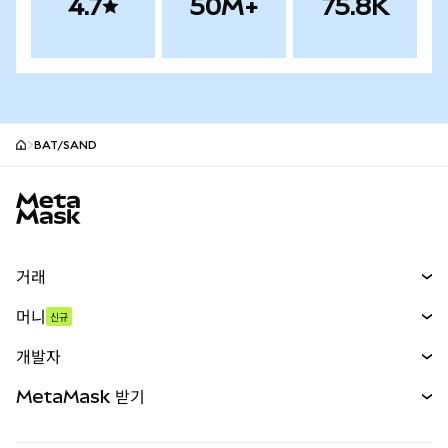
4.7
50M+
75.8K
BAT/SAND
MetaMask 사이트 바닥글
거래
스왑
머니
신규
예측 시장
신규
매수
개발자
무기한 선물
신규
카드
문서 보기
MetaMask 받기
실물자산
mUSD
신규
대시보드
Transaction Shield
수익 창출