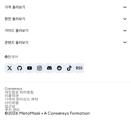
Smart Accounts Kit
에이전트 지갑
신규
가격 둘러보기
임베디드 지갑
Snaps
비트코인 가격
환전 둘러보기
MetaMask Connect
이더리움 가격
보상
신규
BTC를 USD로 환전
솔라나 가격
가이드 둘러보기
Snaps
보안
ETH를 USD로 환전
BTC 매수
시바이누 가격
USDT를 INR로 환전
콘텐츠 둘러보기
웹3 서비스
고객 지원
ETH 매수
페페 가격
비트코인 지갑
BTC를 USDT로 환전
SOL 매수
채용
테더 가격
솔라나 지갑
한국어
BTC를 INR로 환전
PEPE 매수
연락처
USDC 가격
최고의 암호화폐 카드
ETH를 USDT로 환전
USDT 매수
체인링크 가격
최고의 모바일 암호화폐 지갑
USDT를 PHP로 환전
USDC 매수
Polymarket이란?
BTC를 EUR로 환전
SHIB 매수
Consensys
암호화폐 세금 뉴스
개인정보 처리방침
이용약관
BNB 매수
기여자 라이선스 계약
암호화폐 매수 방법
사이트맵
접근성
비트코인 매도 방법
쿠키 관리
©2026 MetaMask • A Consensys Formation