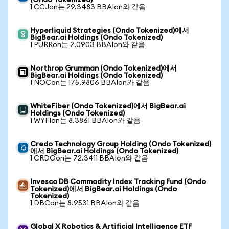
(Ondo Tokenized)
1 CCJon는 29.3483 BBAIon와 같음
Hyperliquid Strategies (Ondo Tokenized)에서
BigBear.ai Holdings (Ondo Tokenized)
1 PURRon는 2.0903 BBAIon와 같음
Northrop Grumman (Ondo Tokenized)에서
BigBear.ai Holdings (Ondo Tokenized)
1 NOCon는 175.9806 BBAIon와 같음
WhiteFiber (Ondo Tokenized)에서 BigBear.ai
Holdings (Ondo Tokenized)
1 WYFIon는 8.3861 BBAIon와 같음
Credo Technology Group Holding (Ondo Tokenized)
에서 BigBear.ai Holdings (Ondo Tokenized)
1 CRDOon는 72.3411 BBAIon와 같음
Invesco DB Commodity Index Tracking Fund (Ondo
Tokenized)에서 BigBear.ai Holdings (Ondo
Tokenized)
1 DBCon는 8.9531 BBAIon와 같음
Global X Robotics & Artificial Intelligence ETF