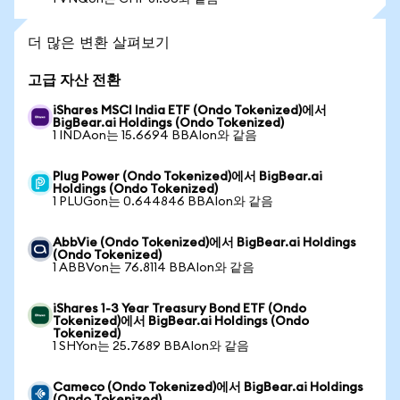
더 많은 변환 살펴보기
고급 자산 전환
iShares MSCI India ETF (Ondo Tokenized)에서
BigBear.ai Holdings (Ondo Tokenized)
1 INDAon는 15.6694 BBAIon와 같음
Plug Power (Ondo Tokenized)에서 BigBear.ai
Holdings (Ondo Tokenized)
1 PLUGon는 0.644846 BBAIon와 같음
AbbVie (Ondo Tokenized)에서 BigBear.ai Holdings
(Ondo Tokenized)
1 ABBVon는 76.8114 BBAIon와 같음
iShares 1-3 Year Treasury Bond ETF (Ondo
Tokenized)에서 BigBear.ai Holdings (Ondo
Tokenized)
1 SHYon는 25.7689 BBAIon와 같음
Cameco (Ondo Tokenized)에서 BigBear.ai Holdings