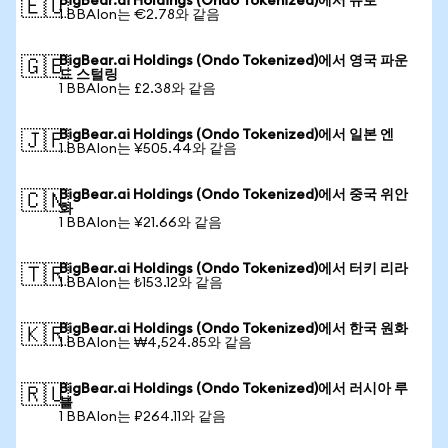
BigBear.ai Holdings (Ondo Tokenized)에서 유로
🇪🇺
1 BBAIon는 €2.78와 같음
BigBear.ai Holdings (Ondo Tokenized)에서 영국 파운
🇬🇧
드 스털링
1 BBAIon는 £2.38와 같음
BigBear.ai Holdings (Ondo Tokenized)에서 일본 엔
🇯🇵
1 BBAIon는 ¥505.44와 같음
BigBear.ai Holdings (Ondo Tokenized)에서 중국 위안
🇨🇳
화
1 BBAIon는 ¥21.66와 같음
BigBear.ai Holdings (Ondo Tokenized)에서 터키 리라
🇹🇷
1 BBAIon는 ₺153.12와 같음
BigBear.ai Holdings (Ondo Tokenized)에서 한국 원화
🇰🇷
1 BBAIon는 ₩4,524.85와 같음
BigBear.ai Holdings (Ondo Tokenized)에서 러시아 루
🇷🇺
블
1 BBAIon는 ₽264.11와 같음