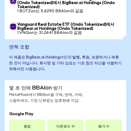
(Ondo Tokenized)에서 BigBear.ai Holdings (Ondo
Tokenized)
1 BOTZon는 11.6290 BBAIon와 같음
Vanguard Real Estate ETF (Ondo Tokenized)에서
BigBear.ai Holdings (Ondo Tokenized)
1 VNQon는 31.2641 BBAIon와 같음
면책 조항
이 제품은 BigBear.ai Holdings이(가) 발행, 후원, 보증하거나 제휴
한 것이 아닙니다. 회사명 및 기타 상표는 기초 참조 자산을 식별하기
위해서만 사용됩니다.
몇 초 만에 BBAIon 받기
MetaMask에서 BBAIon을 구매, 판매, 거래,
스왑하세요. 가장 신뢰받는 암호화폐 지갑.
Google Play
평점
다운로드 수
평가 수