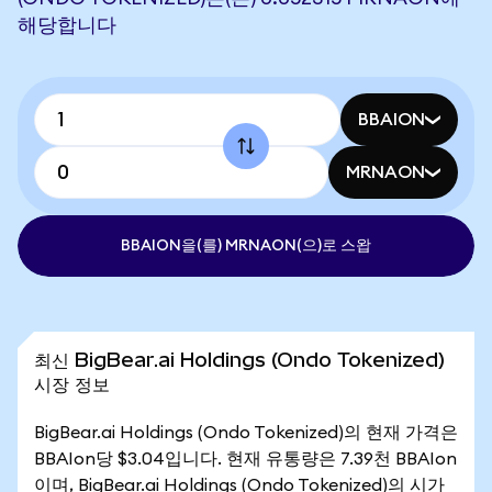
해당합니다
BBAION
MRNAON
BBAION을(를) MRNAON(으)로 스왑
최신 BigBear.ai Holdings (Ondo Tokenized)
시장 정보
BigBear.ai Holdings (Ondo Tokenized)의 현재 가격은
BBAIon당 $3.04입니다. 현재 유통량은 7.39천 BBAIon
이며, BigBear.ai Holdings (Ondo Tokenized)의 시가