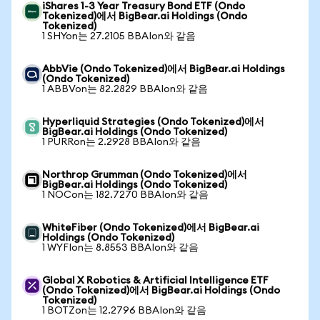
iShares 1-3 Year Treasury Bond ETF (Ondo
Tokenized)에서 BigBear.ai Holdings (Ondo
Tokenized)
1 SHYon는 27.2105 BBAIon와 같음
AbbVie (Ondo Tokenized)에서 BigBear.ai Holdings
(Ondo Tokenized)
1 ABBVon는 82.2829 BBAIon와 같음
Hyperliquid Strategies (Ondo Tokenized)에서
BigBear.ai Holdings (Ondo Tokenized)
1 PURRon는 2.2928 BBAIon와 같음
Northrop Grumman (Ondo Tokenized)에서
BigBear.ai Holdings (Ondo Tokenized)
1 NOCon는 182.7270 BBAIon와 같음
WhiteFiber (Ondo Tokenized)에서 BigBear.ai
Holdings (Ondo Tokenized)
1 WYFIon는 8.8553 BBAIon와 같음
Global X Robotics & Artificial Intelligence ETF
(Ondo Tokenized)에서 BigBear.ai Holdings (Ondo
Tokenized)
1 BOTZon는 12.2796 BBAIon와 같음