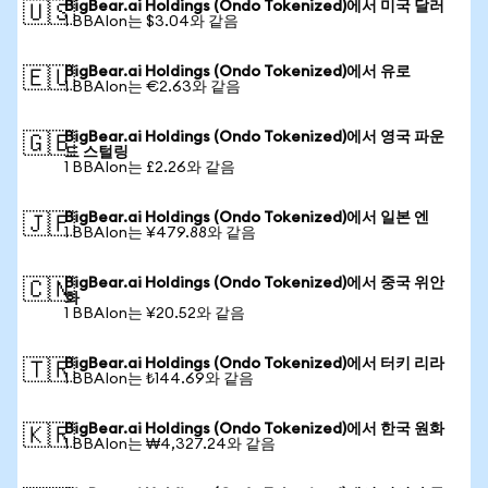
BigBear.ai Holdings (Ondo Tokenized)에서 미국 달러
🇺🇸
1 BBAIon는 $3.04와 같음
BigBear.ai Holdings (Ondo Tokenized)에서 유로
🇪🇺
1 BBAIon는 €2.63와 같음
BigBear.ai Holdings (Ondo Tokenized)에서 영국 파운
🇬🇧
드 스털링
1 BBAIon는 £2.26와 같음
BigBear.ai Holdings (Ondo Tokenized)에서 일본 엔
🇯🇵
1 BBAIon는 ¥479.88와 같음
BigBear.ai Holdings (Ondo Tokenized)에서 중국 위안
🇨🇳
화
1 BBAIon는 ¥20.52와 같음
BigBear.ai Holdings (Ondo Tokenized)에서 터키 리라
🇹🇷
1 BBAIon는 ₺144.69와 같음
BigBear.ai Holdings (Ondo Tokenized)에서 한국 원화
🇰🇷
1 BBAIon는 ₩4,327.24와 같음