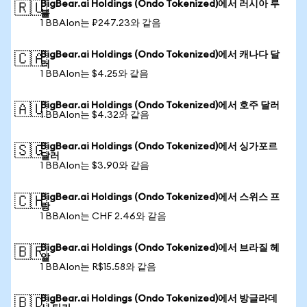
BigBear.ai Holdings (Ondo Tokenized)에서 러시아 루
🇷🇺
블
1 BBAIon는 ₽247.23와 같음
BigBear.ai Holdings (Ondo Tokenized)에서 캐나다 달
🇨🇦
러
1 BBAIon는 $4.25와 같음
BigBear.ai Holdings (Ondo Tokenized)에서 호주 달러
🇦🇺
1 BBAIon는 $4.32와 같음
BigBear.ai Holdings (Ondo Tokenized)에서 싱가포르
🇸🇬
달러
1 BBAIon는 $3.90와 같음
BigBear.ai Holdings (Ondo Tokenized)에서 스위스 프
🇨🇭
랑
1 BBAIon는 CHF 2.46와 같음
BigBear.ai Holdings (Ondo Tokenized)에서 브라질 헤
🇧🇷
알
1 BBAIon는 R$15.58와 같음
BigBear.ai Holdings (Ondo Tokenized)에서 방글라데
🇧🇩