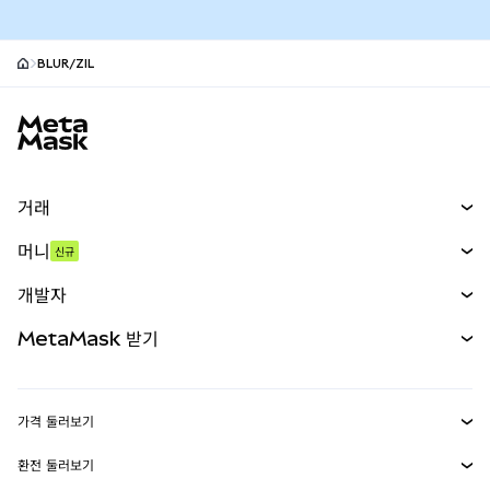
BLUR/ZIL
MetaMask 사이트 바닥글
거래
스왑
머니
신규
예측 시장
신규
매수
개발자
무기한 선물
신규
카드
문서 보기
MetaMask 받기
실물자산
mUSD
신규
대시보드
Transaction Shield
수익 창출
Smart Accounts Kit
에이전트 지갑
신규
가격 둘러보기
임베디드 지갑
Snaps
비트코인 가격
환전 둘러보기
MetaMask Connect
이더리움 가격
보상
신규
BTC를 USD로 환전