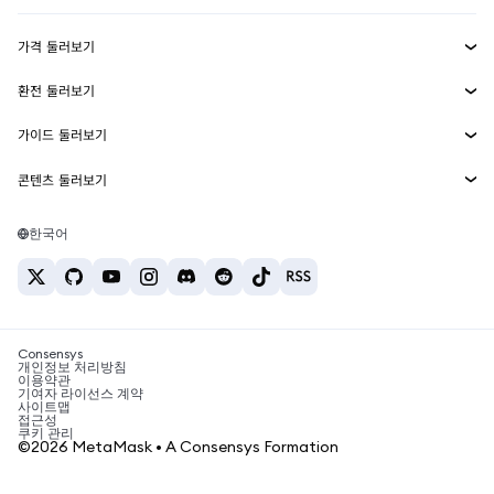
수익 창출
Smart Accounts Kit
에이전트 지갑
신규
가격 둘러보기
임베디드 지갑
Snaps
비트코인 가격
환전 둘러보기
MetaMask Connect
이더리움 가격
보상
신규
BTC를 USD로 환전
솔라나 가격
가이드 둘러보기
Snaps
보안
ETH를 USD로 환전
BTC 매수
시바이누 가격
USDT를 INR로 환전
콘텐츠 둘러보기
웹3 서비스
고객 지원
ETH 매수
페페 가격
비트코인 지갑
BTC를 USDT로 환전
SOL 매수
채용
테더 가격
솔라나 지갑
한국어
BTC를 INR로 환전
PEPE 매수
연락처
USDC 가격
최고의 암호화폐 카드
ETH를 USDT로 환전
USDT 매수
체인링크 가격
최고의 모바일 암호화폐 지갑
USDT를 PHP로 환전
USDC 매수
Polymarket이란?
BTC를 EUR로 환전
SHIB 매수
Consensys
암호화폐 세금 뉴스
개인정보 처리방침
이용약관
BNB 매수
기여자 라이선스 계약
암호화폐 매수 방법
사이트맵
접근성
비트코인 매도 방법
쿠키 관리
©2026 MetaMask • A Consensys Formation