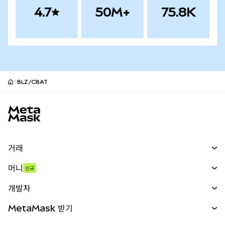
4.7
50M+
75.8K
BLZ/CBAT
MetaMask 사이트 바닥글
거래
스왑
머니
신규
예측 시장
신규
매수
개발자
무기한 선물
신규
카드
문서 보기
MetaMask 받기
실물자산
mUSD
신규
대시보드
Transaction Shield