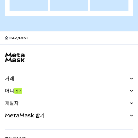
BLZ/DENT
MetaMask 사이트 바닥글
거래
스왑
머니
신규
예측 시장
신규
매수
개발자
무기한 선물
신규
카드
문서 보기
MetaMask 받기
실물자산
mUSD
신규
대시보드
Transaction Shield
수익 창출
Smart Accounts Kit
에이전트 지갑
신규