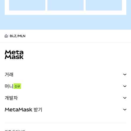
BLZ/MLN
MetaMask 사이트 바닥글
거래
스왑
머니
신규
예측 시장
신규
매수
개발자
무기한 선물
신규
카드
문서 보기
MetaMask 받기
실물자산
mUSD
신규
대시보드
Transaction Shield
수익 창출
Smart Accounts Kit
에이전트 지갑
신규