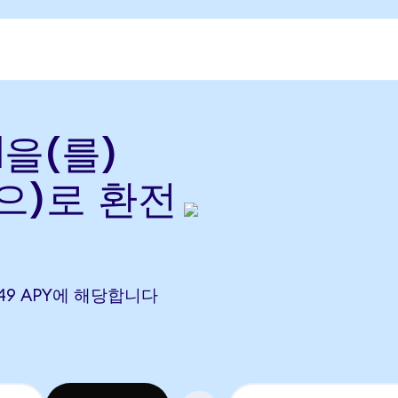
l을(를)
(으)로 환전
.2949 APY에 해당합니다