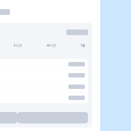
1시간
4시간
1일