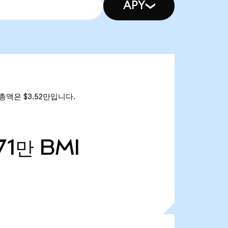
APY
가 총액은 $3.52만입니다.
71만
BMI