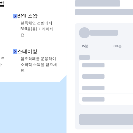
법
거래
BMI 스왑
로
블록체인 전반에서
BMI을(를) 거래하세
요.
15분
30분
스테이킹
지로
암호화폐를 운용하여
하
소극적 소득을 얻으세
요.