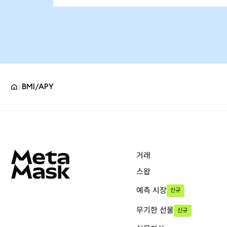
BMI/APY
MetaMask 사이트 바닥글
거래
스왑
예측 시장
신규
무기한 선물
신규