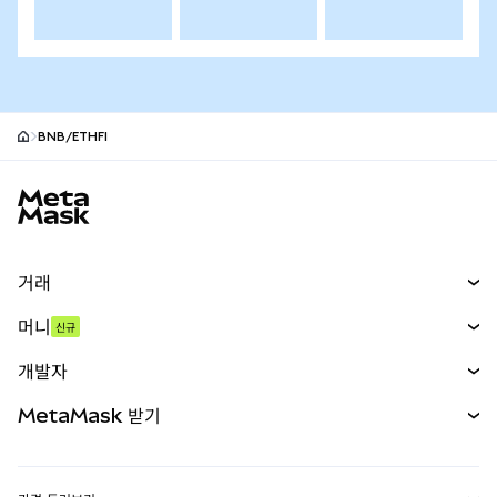
BNB/ETHFI
MetaMask 사이트 바닥글
거래
스왑
머니
신규
예측 시장
신규
매수
개발자
무기한 선물
신규
카드
문서 보기
MetaMask 받기
실물자산
mUSD
신규
대시보드
Transaction Shield
수익 창출
Smart Accounts Kit
에이전트 지갑
신규