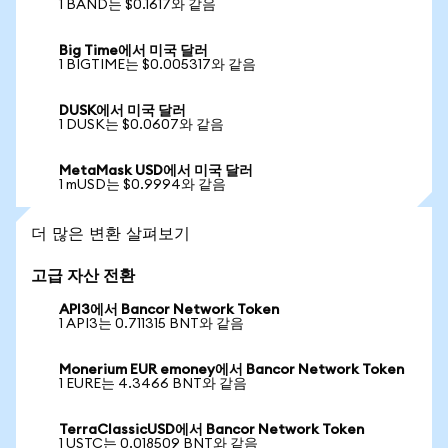
1 BAND는 $0.1617와 같음
Big Time에서 미국 달러
1 BIGTIME는 $0.005317와 같음
DUSK에서 미국 달러
1 DUSK는 $0.0607와 같음
MetaMask USD에서 미국 달러
1 mUSD는 $0.9994와 같음
더 많은 변환 살펴보기
고급 자산 전환
API3에서 Bancor Network Token
1 API3는 0.711315 BNT와 같음
Monerium EUR emoney에서 Bancor Network Token
1 EURE는 4.3466 BNT와 같음
TerraClassicUSD에서 Bancor Network Token
1 USTC는 0.018509 BNT와 같음