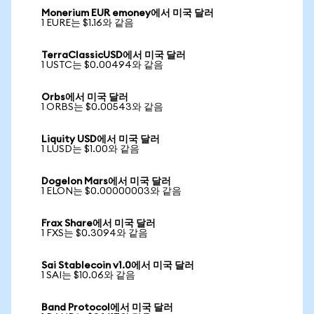
Monerium EUR emoney에서 미국 달러
1 EURE는 $1.16와 같음
TerraClassicUSD에서 미국 달러
1 USTC는 $0.00494와 같음
Orbs에서 미국 달러
1 ORBS는 $0.00543와 같음
Liquity USD에서 미국 달러
1 LUSD는 $1.00와 같음
Dogelon Mars에서 미국 달러
1 ELON는 $0.00000003와 같음
Frax Share에서 미국 달러
1 FXS는 $0.3094와 같음
Sai Stablecoin v1.0에서 미국 달러
1 SAI는 $10.06와 같음
Band Protocol에서 미국 달러