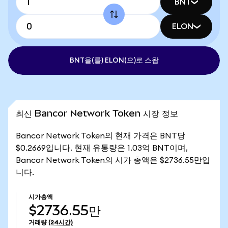
BNT
ELON
BNT을(를) ELON(으)로 스왑
최신 Bancor Network Token 시장 정보
Bancor Network Token의 현재 가격은 BNT당
$0.2669입니다. 현재 유통량은 1.03억 BNT이며,
Bancor Network Token의 시가 총액은 $2736.55만입
니다.
시가총액
$2736.55만
거래량
(24시간)