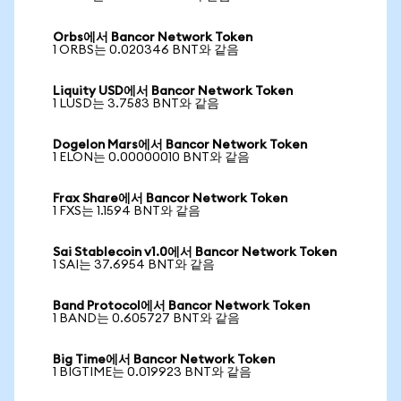
Orbs에서 Bancor Network Token
1 ORBS는 0.020346 BNT와 같음
Liquity USD에서 Bancor Network Token
1 LUSD는 3.7583 BNT와 같음
Dogelon Mars에서 Bancor Network Token
1 ELON는 0.00000010 BNT와 같음
Frax Share에서 Bancor Network Token
1 FXS는 1.1594 BNT와 같음
Sai Stablecoin v1.0에서 Bancor Network Token
1 SAI는 37.6954 BNT와 같음
Band Protocol에서 Bancor Network Token
1 BAND는 0.605727 BNT와 같음
Big Time에서 Bancor Network Token
1 BIGTIME는 0.019923 BNT와 같음