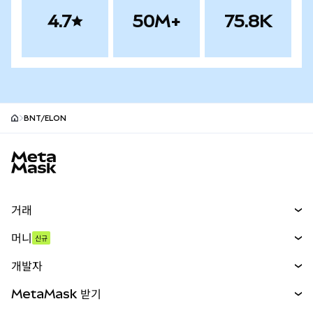
4.7
50M+
75.8K
BNT/ELON
MetaMask 사이트 바닥글
거래
스왑
머니
신규
예측 시장
신규
매수
개발자
무기한 선물
신규
카드
문서 보기
MetaMask 받기
실물자산
mUSD
신규
대시보드
Transaction Shield