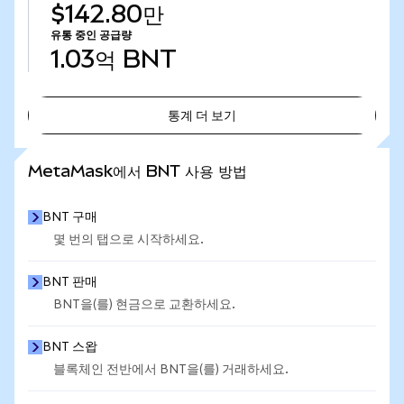
$142.80만
유통 중인 공급량
1.03억
BNT
통계 더 보기
통계 더 보기
MetaMask에서 BNT 사용 방법
BNT 구매
몇 번의 탭으로 시작하세요.
BNT 판매
BNT을(를) 현금으로 교환하세요.
BNT 스왑
블록체인 전반에서 BNT을(를) 거래하세요.