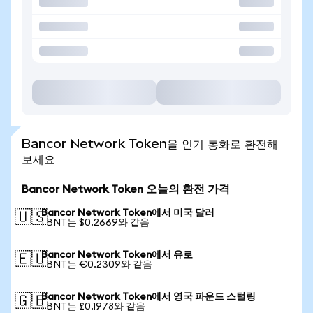
Bancor Network Token을 인기 통화로 환전해
보세요
Bancor Network Token 오늘의 환전 가격
Bancor Network Token에서 미국 달러
🇺🇸
1 BNT는 $0.2669와 같음
Bancor Network Token에서 유로
🇪🇺
1 BNT는 €0.2309와 같음
Bancor Network Token에서 영국 파운드 스털링
🇬🇧
1 BNT는 £0.1978와 같음