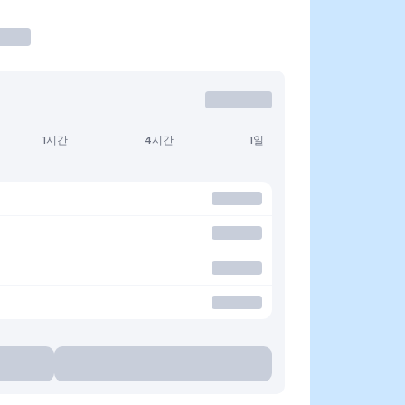
1시간
4시간
1일