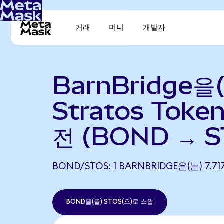
거래
머니
개발자
BarnBridge을
Stratos Toke
전 (BOND → S
BOND/STOS: 1 BARNBRIDGE은(는) 7
BOND을(를) STOS(으)로 스왑