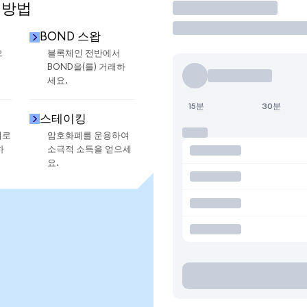
 방법
거래
BOND 스왑
으
블록체인 전반에서
BOND을(를) 거래하
세요.
15분
30분
스테이킹
지로
암호화폐를 운용하여
하
소극적 소득을 얻으세
요.