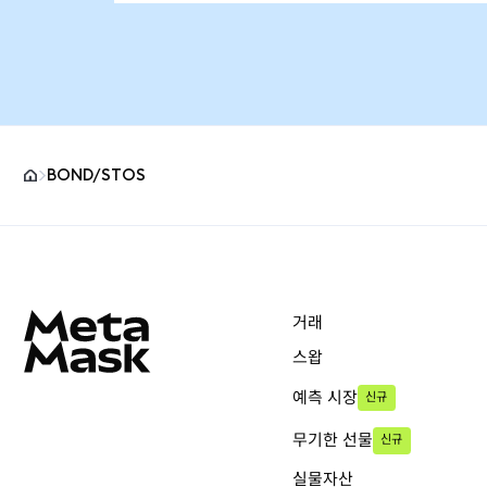
BOND/STOS
MetaMask 사이트 바닥글
거래
스왑
예측 시장
신규
무기한 선물
신규
실물자산