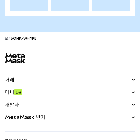
BONK/WHYPE
MetaMask 사이트 바닥글
거래
스왑
머니
신규
예측 시장
신규
매수
개발자
무기한 선물
신규
카드
문서 보기
MetaMask 받기
실물자산
mUSD
신규
대시보드
Transaction Shield
수익 창출
Smart Accounts Kit
에이전트 지갑
신규