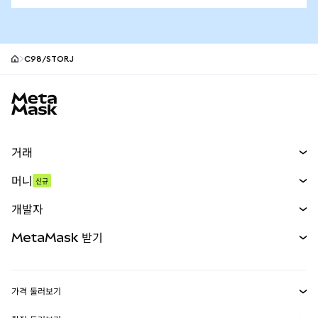
C98/STORJ
MetaMask 사이트 바닥글
거래
스왑
머니
신규
예측 시장
신규
매수
개발자
무기한 선물
신규
카드
문서 보기
MetaMask 받기
실물자산
mUSD
신규
대시보드
Transaction Shield
수익 창출
Smart Accounts Kit
에이전트 지갑
신규
가격 둘러보기
임베디드 지갑
Snaps
비트코인 가격