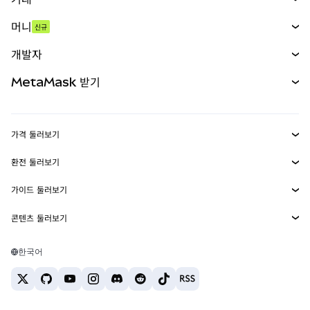
스왑
머니
신규
예측 시장
신규
매수
개발자
무기한 선물
신규
카드
문서 보기
MetaMask 받기
실물자산
mUSD
신규
대시보드
Transaction Shield
수익 창출
Smart Accounts Kit
에이전트 지갑
신규
가격 둘러보기
임베디드 지갑
Snaps
비트코인 가격
환전 둘러보기
MetaMask Connect
이더리움 가격
보상
신규
BTC를 USD로 환전
솔라나 가격
가이드 둘러보기
Snaps
보안
ETH를 USD로 환전
BTC 매수
시바이누 가격
USDT를 INR로 환전
콘텐츠 둘러보기
웹3 서비스
고객 지원
ETH 매수
페페 가격
비트코인 지갑
BTC를 USDT로 환전
SOL 매수
채용
테더 가격
솔라나 지갑
한국어
BTC를 INR로 환전
PEPE 매수
연락처
USDC 가격
최고의 암호화폐 카드
ETH를 USDT로 환전
USDT 매수
체인링크 가격
최고의 모바일 암호화폐 지갑
USDT를 PHP로 환전
USDC 매수