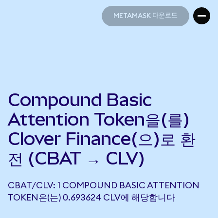
METAMASK 다운로드
METAMASK 다운로드
Compound Basic
Attention Token을(를)
Clover Finance(으)로 환
전 (CBAT → CLV)
CBAT/CLV: 1 COMPOUND BASIC ATTENTION
TOKEN은(는) 0.693624 CLV에 해당합니다