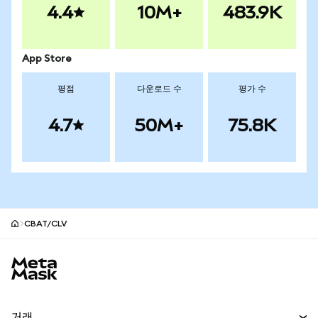
4.4
10M+
483.9K
App Store
평점
다운로드 수
평가 수
4.7
50M+
75.8K
CBAT/CLV
MetaMask 사이트 바닥글
거래