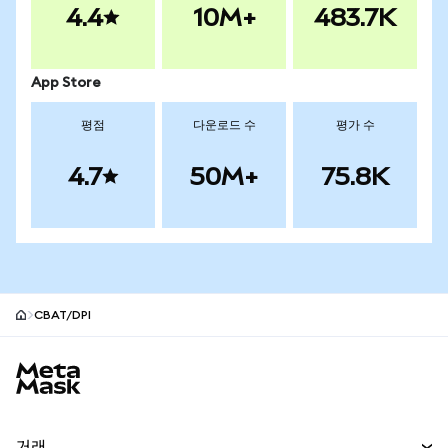
4.4
10M+
483.7K
App Store
평점
다운로드 수
평가 수
4.7
50M+
75.8K
CBAT/DPI
MetaMask 사이트 바닥글
거래