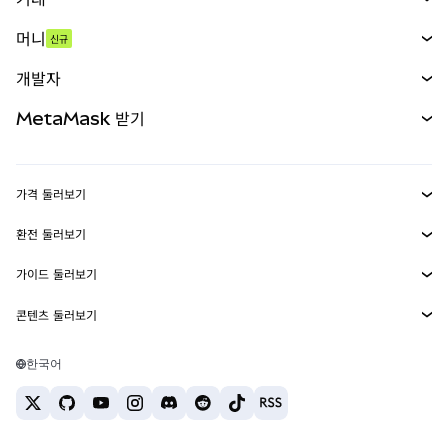
스왑
머니
신규
예측 시장
신규
매수
개발자
무기한 선물
신규
카드
문서 보기
MetaMask 받기
실물자산
mUSD
신규
대시보드
Transaction Shield
수익 창출
Smart Accounts Kit
에이전트 지갑
신규
가격 둘러보기
임베디드 지갑
Snaps
비트코인 가격
환전 둘러보기
MetaMask Connect
이더리움 가격
보상
신규
BTC를 USD로 환전
솔라나 가격
가이드 둘러보기
Snaps
보안
ETH를 USD로 환전
BTC 매수
시바이누 가격
USDT를 INR로 환전
콘텐츠 둘러보기
웹3 서비스
고객 지원
ETH 매수
페페 가격
비트코인 지갑
BTC를 USDT로 환전
SOL 매수
채용
테더 가격
솔라나 지갑
한국어
BTC를 INR로 환전
PEPE 매수
연락처
USDC 가격
최고의 암호화폐 카드
ETH를 USDT로 환전
USDT 매수
체인링크 가격
최고의 모바일 암호화폐 지갑
USDT를 PHP로 환전
USDC 매수