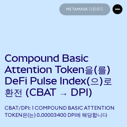
METAMASK 다운로드
METAMASK 다운로드
Compound Basic
Attention Token을(를)
DeFi Pulse Index(으)로
환전 (CBAT → DPI)
CBAT/DPI: 1 COMPOUND BASIC ATTENTION
TOKEN은(는) 0.00003400 DPI에 해당합니다