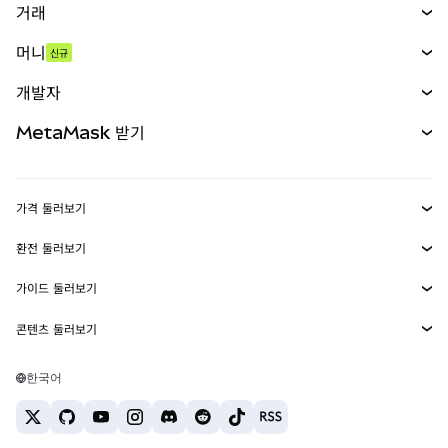
거래
스왑
머니
신규
예측 시장
신규
매수
개발자
무기한 선물
신규
카드
문서 보기
MetaMask 받기
실물자산
mUSD
신규
대시보드
Transaction Shield
수익 창출
Smart Accounts Kit
에이전트 지갑
신규
가격 둘러보기
임베디드 지갑
Snaps
비트코인 가격
환전 둘러보기
MetaMask Connect
이더리움 가격
보상
신규
BTC를 USD로 환전
솔라나 가격
가이드 둘러보기
Snaps
보안
ETH를 USD로 환전
BTC 매수
시바이누 가격
USDT를 INR로 환전
콘텐츠 둘러보기
웹3 서비스
고객 지원
ETH 매수
페페 가격
비트코인 지갑
BTC를 USDT로 환전
SOL 매수
채용
테더 가격
솔라나 지갑
한국어
BTC를 INR로 환전
PEPE 매수
연락처
USDC 가격
최고의 암호화폐 카드
ETH를 USDT로 환전
USDT 매수
체인링크 가격
최고의 모바일 암호화폐 지갑
USDT를 PHP로 환전