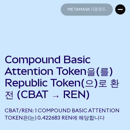
METAMASK 다운로드
METAMASK 다운로드
Compound Basic
Attention Token을(를)
Republic Token(으)로 환
전 (CBAT → REN)
CBAT/REN: 1 COMPOUND BASIC ATTENTION
TOKEN은(는) 0.422683 REN에 해당합니다