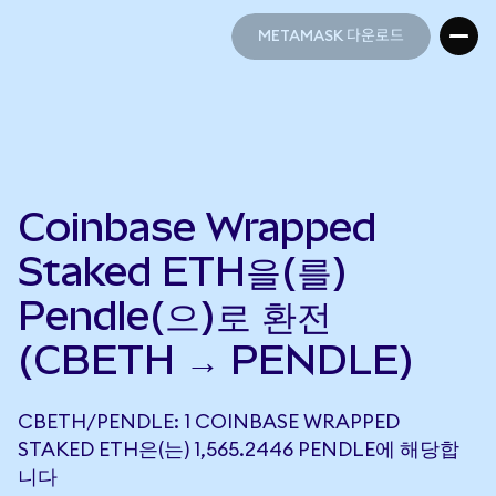
METAMASK 다운로드
METAMASK 다운로드
Coinbase Wrapped
Staked ETH을(를)
Pendle(으)로 환전
(CBETH → PENDLE)
CBETH/PENDLE: 1 COINBASE WRAPPED
STAKED ETH은(는) 1,565.2446 PENDLE에 해당합
니다