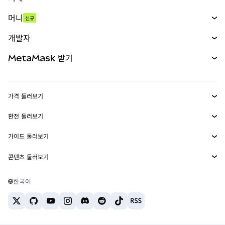
스왑
머니
신규
예측 시장
신규
매수
개발자
무기한 선물
신규
카드
문서 보기
MetaMask 받기
실물자산
mUSD
신규
대시보드
Transaction Shield
수익 창출
Smart Accounts Kit
에이전트 지갑
신규
가격 둘러보기
임베디드 지갑
Snaps
비트코인 가격
환전 둘러보기
MetaMask Connect
이더리움 가격
보상
신규
BTC를 USD로 환전
솔라나 가격
가이드 둘러보기
Snaps
보안
ETH를 USD로 환전
BTC 매수
시바이누 가격
USDT를 INR로 환전
콘텐츠 둘러보기
웹3 서비스
고객 지원
ETH 매수
페페 가격
비트코인 지갑
BTC를 USDT로 환전
SOL 매수
채용
테더 가격
솔라나 지갑
한국어
BTC를 INR로 환전
PEPE 매수
연락처
USDC 가격
최고의 암호화폐 카드
ETH를 USDT로 환전
USDT 매수
체인링크 가격
최고의 모바일 암호화폐 지갑
USDT를 PHP로 환전
USDC 매수