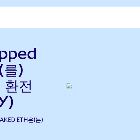
apped
(를)
로 환전
Y)
TAKED ETH은(는)