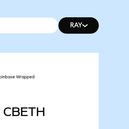
RAY
inbase Wrapped
CBETH