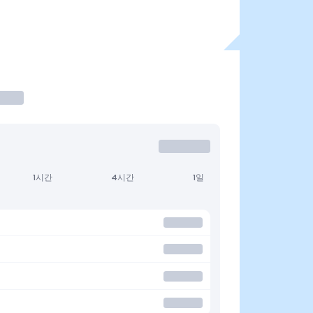
1시간
4시간
1일