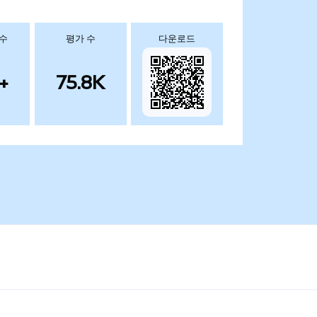
 수
평가 수
다운로드
+
75.8K