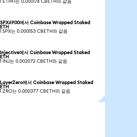
1 ETHFI는 0.000176 CBETH와 같음
SPX6900에서 Coinbase Wrapped Staked
ETH
1 SPX는 0.000153 CBETH와 같음
Injective에서 Coinbase Wrapped Staked
ETH
1 INJ는 0.002072 CBETH와 같음
LayerZero에서 Coinbase Wrapped Staked
ETH
1 ZRO는 0.000377 CBETH와 같음