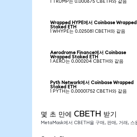
1 TRUMP는 0.000675 CBETH와 같음
Wrapped HYPE에서 Coinbase Wrapped
Staked ETH
1 WHYPE는 0.025081 CBETH와 같음
Aerodrome Finance에서 Coinbase
Wrapped Staked ETH
1 AERO는 0.000204 CBETH와 같음
Pyth Network에서 Coinbase Wrapped
Staked ETH
1 PYTH는 0.00001752 CBETH와 같음
몇 초 만에 CBETH 받기
MetaMask에서 CBETH을 구매, 판매, 거래,