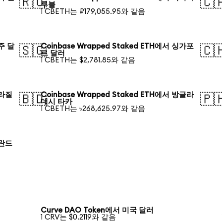
🇷🇺
🇨
루블
1 CBETH는 ₽179,055.95와 같음
호주 달
Coinbase Wrapped Staked ETH에서 싱가포
🇸🇬
🇨
르 달러
1 CBETH는 $2,781.85와 같음
브라질
Coinbase Wrapped Staked ETH에서 방글라
🇧🇩
🇵
데시 타카
1 CBETH는 ৳268,625.97와 같음
폴란드
Curve DAO Token에서 미국 달러
1 CRV는 $0.2119와 같음