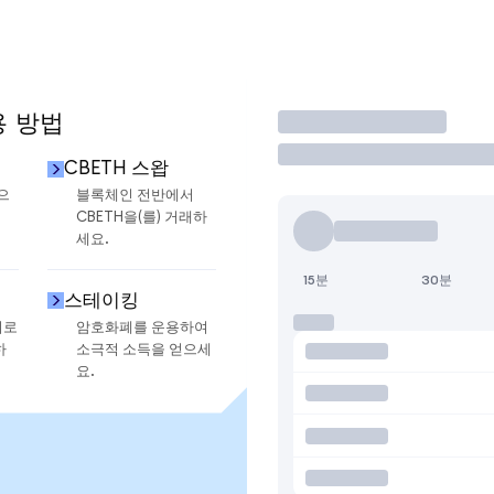
용 방법
거래
CBETH 스왑
으
블록체인 전반에서
CBETH을(를) 거래하
세요.
15분
30분
스테이킹
지로
암호화폐를 운용하여
하
소극적 소득을 얻으세
요.