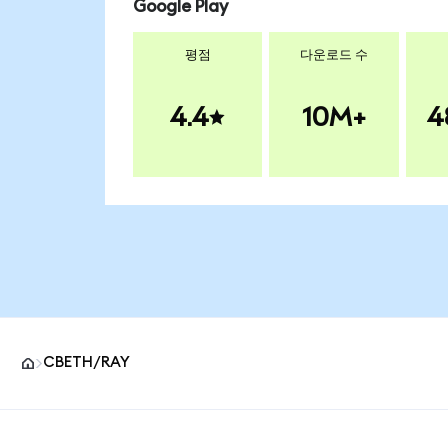
Google Play
평점
다운로드 수
4.4
10M+
4
CBETH/RAY
MetaMask 사이트 바닥글