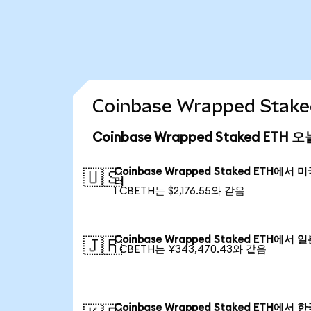
Coinbase Wrapped St
Coinbase Wrapped Staked ETH
Coinbase Wrapped Staked ETH에서 
🇺🇸
러
1 CBETH는 $2,176.55와 같음
Coinbase Wrapped Staked ETH에서 
🇯🇵
1 CBETH는 ¥343,470.43와 같음
Coinbase Wrapped Staked ETH에서 